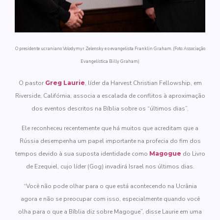
O presidente ucraniano Volodymyr Zelensky e o evangelista Franklin Graham. (Foto: Associação
Evangelística Billy Graham)
O pastor
Greg Laurie
, líder da Harvest Christian Fellowship, em
Riverside, Califórnia, associa a escalada de conflitos à aproximação
dos eventos descritos na Bíblia sobre os “últimos dias”.
Ele reconheceu recentemente que há muitos que acreditam que a
Rússia desempenha um papel importante na profecia do fim dos
tempos devido à sua suposta identidade como
Magogue
do Livro
de Ezequiel, cujo líder (Gog) invadirá Israel nos últimos dias.
“Você não pode olhar para o que está acontecendo na Ucrânia
agora e não se preocupar com isso, especialmente quando você
olha para o que a Bíblia diz sobre Magogue”, disse Laurie em uma