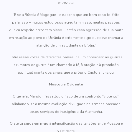
entrevista.
“E se a Rússia é Magogue – e eu acho que um bom caso foi feito
para isso – muitos estudiosos acreditam nisso, muitas pessoas
que eu respeito acreditam nisso … então essa agressão de sua parte
em relação ao povo da Ucrânia é certamente algo que deve chamar a
atenção de um estudante da Bíblia.”
Entre essas vozes de diferentes países, há um consenso: as guerras
e rumores de guerra é um chamado à fé, à oração e à prontidão
espiritual diante dos sinais que o próprio Cristo anunciou.
Moscou e Ocidente
O general Mandon ressaltou o risco de um confronto “violento”,
alinhando-se à mesma avaliação divulgada na semana passada
pelos serviços de inteligência da Alemanha.
O alerta surge em meio à intensificação das tensões entre Moscou e
o Ocidente.