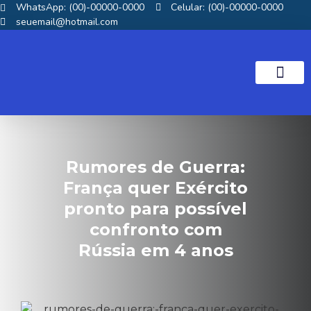
WhatsApp: (00)-00000-0000
Celular: (00)-00000-0000
seuemail@hotmail.com
NOTICIAS GOS
Rumores de Guerra:
França quer Exército
pronto para possível
confronto com
Rússia em 4 anos