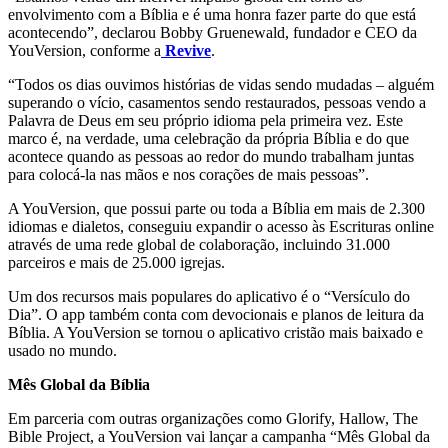
envolvimento com a Bíblia e é uma honra fazer parte do que está
acontecendo”, declarou Bobby Gruenewald, fundador e CEO da
YouVersion, conforme a
Revive
.
“Todos os dias ouvimos histórias de vidas sendo mudadas – alguém
superando o vício, casamentos sendo restaurados, pessoas vendo a
Palavra de Deus em seu próprio idioma pela primeira vez. Este
marco é, na verdade, uma celebração da própria Bíblia e do que
acontece quando as pessoas ao redor do mundo trabalham juntas
para colocá-la nas mãos e nos corações de mais pessoas”.
A YouVersion, que possui parte ou toda a Bíblia em mais de 2.300
idiomas e dialetos, conseguiu expandir o acesso às Escrituras online
através de uma rede global de colaboração, incluindo 31.000
parceiros e mais de 25.000 igrejas.
Um dos recursos mais populares do aplicativo é o “Versículo do
Dia”. O app também conta com devocionais e planos de leitura da
Bíblia. A YouVersion se tornou o aplicativo cristão mais baixado e
usado no mundo.
Mês Global da Bíblia
Em parceria com outras organizações como Glorify, Hallow, The
Bible Project, a YouVersion vai lançar a campanha “Mês Global da