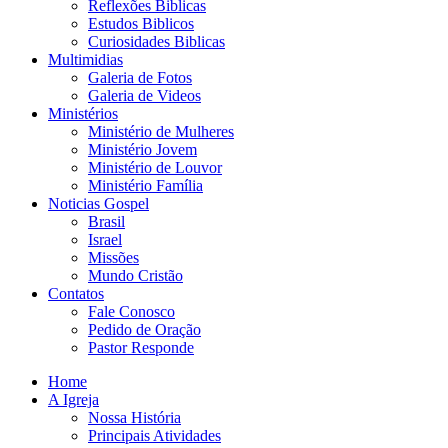
Reflexões Biblicas
Estudos Biblicos
Curiosidades Biblicas
Multimidias
Galeria de Fotos
Galeria de Videos
Ministérios
Ministério de Mulheres
Ministério Jovem
Ministério de Louvor
Ministério Família
Noticias Gospel
Brasil
Israel
Missões
Mundo Cristão
Contatos
Fale Conosco
Pedido de Oração
Pastor Responde
Home
A Igreja
Nossa História
Principais Atividades