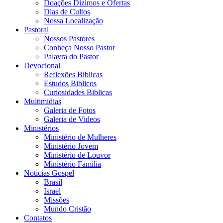
Doações Dizimos e Ofertas
Dias de Cultos
Nossa Localização
Pastoral
Nossos Pastores
Conheça Nosso Pastor
Palavra do Pastor
Devocional
Reflexões Biblicas
Estudos Biblicos
Curiosidades Biblicas
Multimidias
Galeria de Fotos
Galeria de Videos
Ministérios
Ministério de Mulheres
Ministério Jovem
Ministério de Louvor
Ministério Família
Noticias Gospel
Brasil
Israel
Missões
Mundo Cristão
Contatos