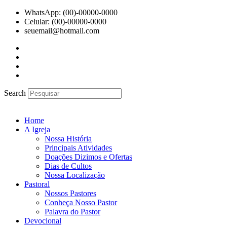
Ir
WhatsApp: (00)-00000-0000
para
Celular: (00)-00000-0000
o
seuemail@hotmail.com
conteúdo
Search
Home
A Igreja
Nossa História
Principais Atividades
Doações Dizimos e Ofertas
Dias de Cultos
Nossa Localização
Pastoral
Nossos Pastores
Conheça Nosso Pastor
Palavra do Pastor
Devocional