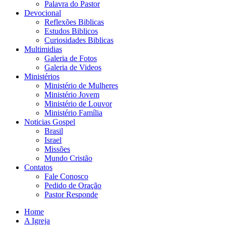
Palavra do Pastor
Devocional
Reflexões Biblicas
Estudos Biblicos
Curiosidades Biblicas
Multimidias
Galeria de Fotos
Galeria de Videos
Ministérios
Ministério de Mulheres
Ministério Jovem
Ministério de Louvor
Ministério Família
Noticias Gospel
Brasil
Israel
Missões
Mundo Cristão
Contatos
Fale Conosco
Pedido de Oração
Pastor Responde
Home
A Igreja