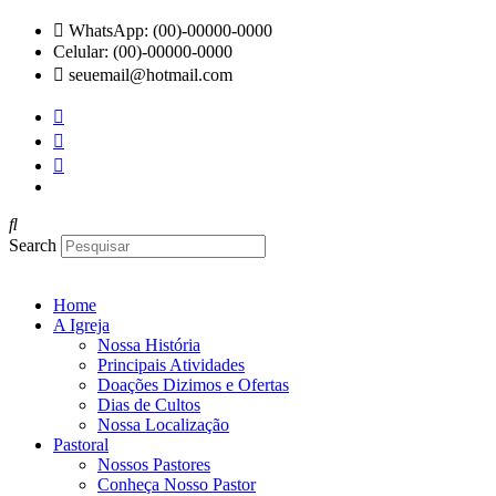
Ir
WhatsApp: (00)-00000-0000
para
Celular: (00)-00000-0000
o
seuemail@hotmail.com
conteúdo
Search
Home
A Igreja
Nossa História
Principais Atividades
Doações Dizimos e Ofertas
Dias de Cultos
Nossa Localização
Pastoral
Nossos Pastores
Conheça Nosso Pastor