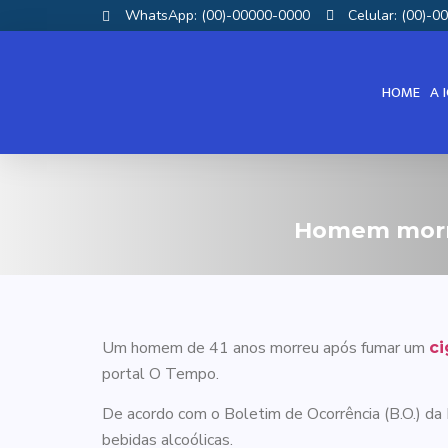
WhatsApp: (00)-00000-0000
Celular: (00)-
HOME
A 
Homem morre
Um homem de 41 anos morreu após fumar um
ci
portal O Tempo.
De acordo com o Boletim de Ocorrência (B.O.) da 
bebidas alcoólicas.