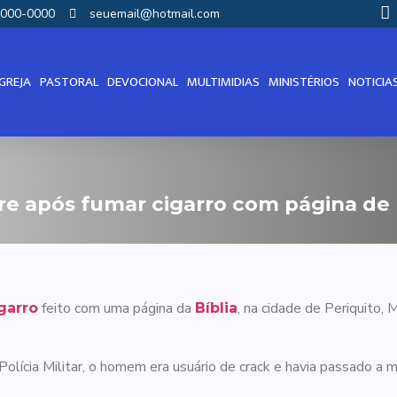
00000-0000
seuemail@hotmail.com
IGREJA
PASTORAL
DEVOCIONAL
MULTIMIDIAS
MINISTÉRIOS
NOTICIA
 após fumar cigarro com página de 
feito com uma página da
, na cidade de Periquito, 
garro
Bíblia
Polícia Militar, o homem era usuário de crack e havia passado a