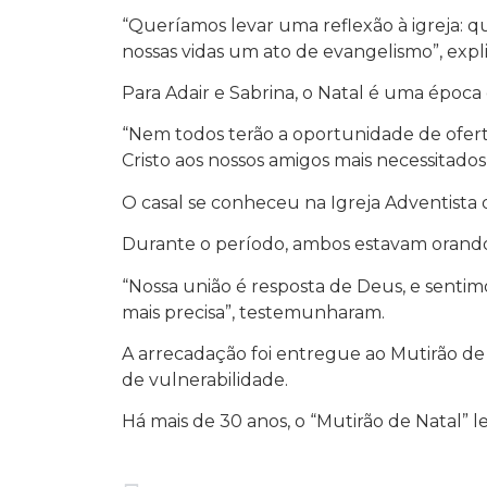
“Queríamos levar uma reflexão à igreja: q
nossas vidas um ato de evangelismo”, expli
Para Adair e Sabrina, o Natal é uma época
“Nem todos terão a oportunidade de oferta
Cristo aos nossos amigos mais necessitados
O casal se conheceu na Igreja Adventista d
Durante o período, ambos estavam orando
“Nossa união é resposta de Deus, e senti
mais precisa”, testemunharam.
A arrecadação foi entregue ao Mutirão de 
de vulnerabilidade.
Há mais de 30 anos, o “Mutirão de Natal” l