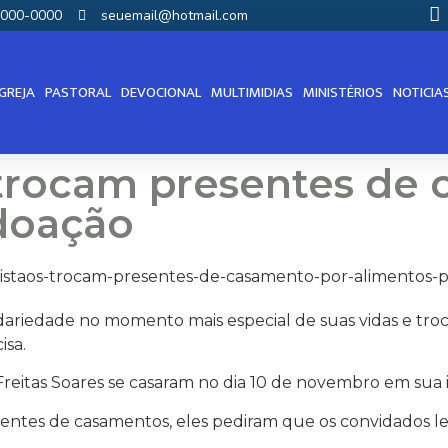
00000-0000
seuemail@hotmail.com
IGREJA
PASTORAL
DEVOCIONAL
MULTIMIDIAS
MINISTÉRIOS
NOTICIA
 trocam presentes de
doação
dariedade no momento mais especial de suas vidas e tro
isa.
reitas Soares se casaram no dia 10 de novembro em sua ig
sentes de casamentos, eles pediram que os convidados l