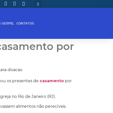
S GOSPEL
CONTATOS
 casamento por
cou os presentes de
casamento
por
reja no Rio de Janeiro (RJ).
evassem alimentos não perecíveis.