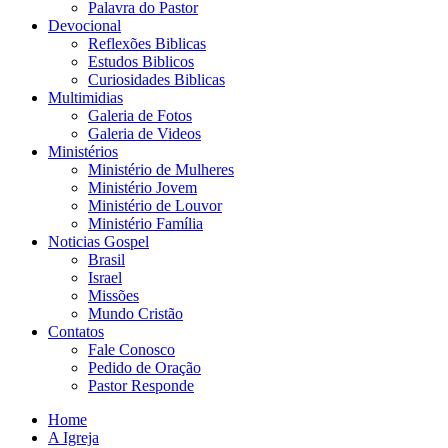
Palavra do Pastor
Devocional
Reflexões Biblicas
Estudos Biblicos
Curiosidades Biblicas
Multimidias
Galeria de Fotos
Galeria de Videos
Ministérios
Ministério de Mulheres
Ministério Jovem
Ministério de Louvor
Ministério Família
Noticias Gospel
Brasil
Israel
Missões
Mundo Cristão
Contatos
Fale Conosco
Pedido de Oração
Pastor Responde
Home
A Igreja