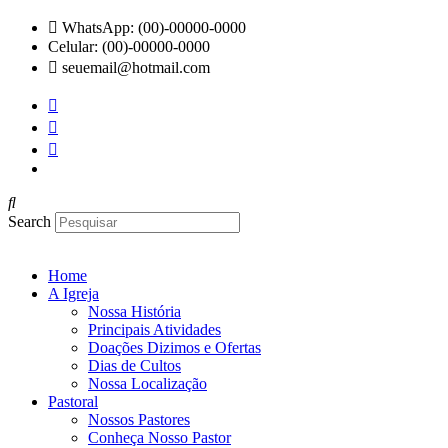
Ir
WhatsApp: (00)-00000-0000
para
Celular: (00)-00000-0000
o
seuemail@hotmail.com
conteúdo
Search
Home
A Igreja
Nossa História
Principais Atividades
Doações Dizimos e Ofertas
Dias de Cultos
Nossa Localização
Pastoral
Nossos Pastores
Conheça Nosso Pastor