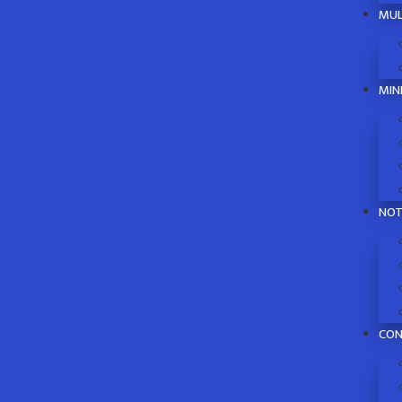
MUL
MIN
NOT
CO