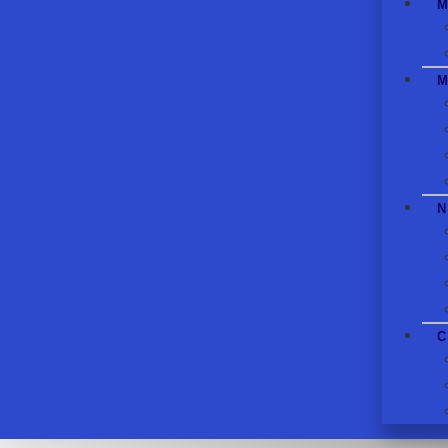
M
M
N
C