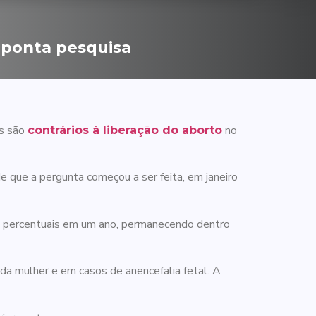
 aponta pesquisa
os são
no
contrários à liberação do aborto
 que a pergunta começou a ser feita, em janeiro
os percentuais em um ano, permanecendo dentro
 da mulher e em casos de anencefalia fetal. A