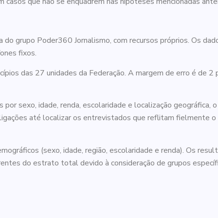
 casos que não se enquadrem nas hipóteses mencionadas ante
a do grupo Poder360 Jornalismo, com recursos próprios. Os dado
ones fixos.
ípios das 27 unidades da Federação. A margem de erro é de 2 p
s por sexo, idade, renda, escolaridade e localização geográfica,
igações até localizar os entrevistados que reflitam fielmente o
mográficos (sexo, idade, região, escolaridade e renda). Os resu
entes do estrato total devido à consideração de grupos específ