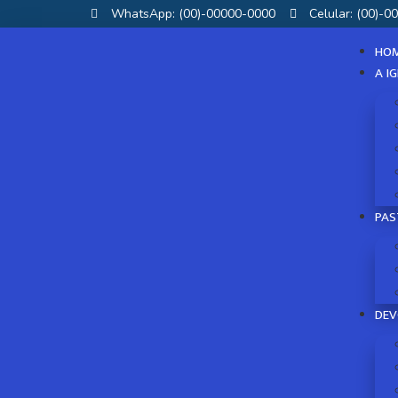
WhatsApp: (00)-00000-0000
Celular: (00)-
HO
A I
PAS
DEV