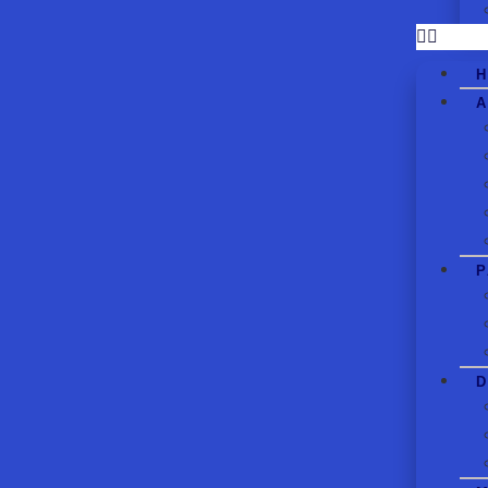
A
P
D