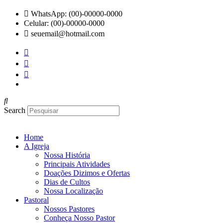
Ir
WhatsApp: (00)-00000-0000
para
Celular: (00)-00000-0000
o
seuemail@hotmail.com
conteúdo
Search
Home
A Igreja
Nossa História
Principais Atividades
Doações Dizimos e Ofertas
Dias de Cultos
Nossa Localização
Pastoral
Nossos Pastores
Conheça Nosso Pastor