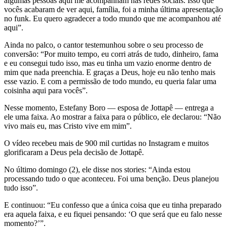
algumas pessoas aqui me acompanham nas redes sociais. Isso que
vocês acabaram de ver aqui, família, foi a minha última apresentação
no funk. Eu quero agradecer a todo mundo que me acompanhou até
aqui”.
Ainda no palco, o cantor testemunhou sobre o seu processo de
conversão: “Por muito tempo, eu corri atrás de tudo, dinheiro, fama
e eu consegui tudo isso, mas eu tinha um vazio enorme dentro de
mim que nada preenchia. E graças a Deus, hoje eu não tenho mais
esse vazio. E com a permissão de todo mundo, eu queria falar uma
coisinha aqui para vocês”.
Nesse momento, Estefany Boro — esposa de Jottapê — entrega a
ele uma faixa. Ao mostrar a faixa para o público, ele declarou: “Não
vivo mais eu, mas Cristo vive em mim”.
O vídeo recebeu mais de 900 mil curtidas no Instagram e muitos
glorificaram a Deus pela decisão de Jottapê.
No último domingo (2), ele disse nos stories: “Ainda estou
processando tudo o que aconteceu. Foi uma benção. Deus planejou
tudo isso”.
E continuou: “Eu confesso que a única coisa que eu tinha preparado
era aquela faixa, e eu fiquei pensando: ‘O que será que eu falo nesse
momento?’”.