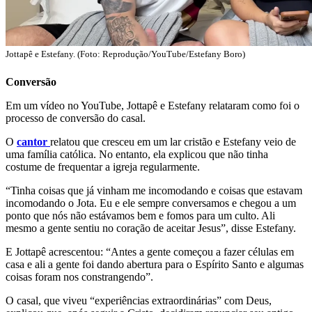
Jottapê e Estefany. (Foto: Reprodução/YouTube/Estefany Boro)
Conversão
Em um vídeo no YouTube, Jottapê e Estefany relataram como foi o
processo de conversão do casal.
O
cantor
relatou que cresceu em um lar cristão e Estefany veio de
uma família católica. No entanto, ela explicou que não tinha
costume de frequentar a igreja regularmente.
“Tinha coisas que já vinham me incomodando e coisas que estavam
incomodando o Jota. Eu e ele sempre conversamos e chegou a um
ponto que nós não estávamos bem e fomos para um culto. Ali
mesmo a gente sentiu no coração de aceitar Jesus”, disse Estefany.
E Jottapê acrescentou: “Antes a gente começou a fazer células em
casa e ali a gente foi dando abertura para o Espírito Santo e algumas
coisas foram nos constrangendo”.
O casal, que viveu “experiências extraordinárias” com Deus,