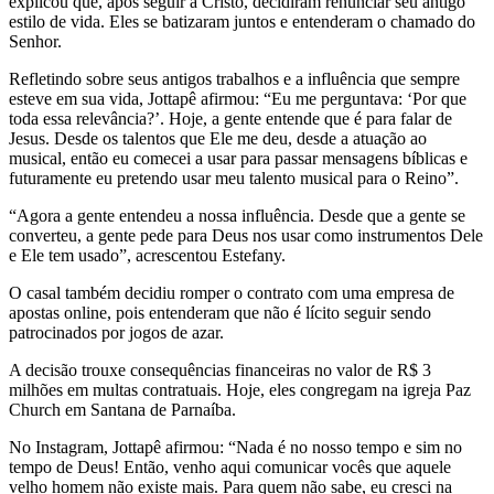
explicou que, após seguir a Cristo, decidiram renunciar seu antigo
estilo de vida. Eles se batizaram juntos e entenderam o chamado do
Senhor.
Refletindo sobre seus antigos trabalhos e a influência que sempre
esteve em sua vida, Jottapê afirmou: “Eu me perguntava: ‘Por que
toda essa relevância?’. Hoje, a gente entende que é para falar de
Jesus. Desde os talentos que Ele me deu, desde a atuação ao
musical, então eu comecei a usar para passar mensagens bíblicas e
futuramente eu pretendo usar meu talento musical para o Reino”.
“Agora a gente entendeu a nossa influência. Desde que a gente se
converteu, a gente pede para Deus nos usar como instrumentos Dele
e Ele tem usado”, acrescentou Estefany.
O casal também decidiu romper o contrato com uma empresa de
apostas online, pois entenderam que não é lícito seguir sendo
patrocinados por jogos de azar.
A decisão trouxe consequências financeiras no valor de R$ 3
milhões em multas contratuais. Hoje, eles congregam na igreja Paz
Church em Santana de Parnaíba.
No Instagram, Jottapê afirmou: “Nada é no nosso tempo e sim no
tempo de Deus! Então, venho aqui comunicar vocês que aquele
velho homem não existe mais. Para quem não sabe, eu cresci na