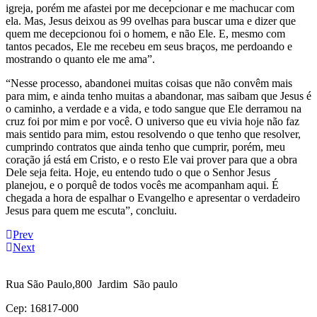
igreja, porém me afastei por me decepcionar e me machucar com
ela. Mas, Jesus deixou as 99 ovelhas para buscar uma e dizer que
quem me decepcionou foi o homem, e não Ele. E, mesmo com
tantos pecados, Ele me recebeu em seus braços, me perdoando e
mostrando o quanto ele me ama”.
“Nesse processo, abandonei muitas coisas que não convêm mais
para mim, e ainda tenho muitas a abandonar, mas saibam que Jesus é
o caminho, a verdade e a vida, e todo sangue que Ele derramou na
cruz foi por mim e por você. O universo que eu vivia hoje não faz
mais sentido para mim, estou resolvendo o que tenho que resolver,
cumprindo contratos que ainda tenho que cumprir, porém, meu
coração já está em Cristo, e o resto Ele vai prover para que a obra
Dele seja feita. Hoje, eu entendo tudo o que o Senhor Jesus
planejou, e o porquê de todos vocês me acompanham aqui. É
chegada a hora de espalhar o Evangelho e apresentar o verdadeiro
Jesus para quem me escuta”, concluiu.
Prev
Next
Rua São Paulo,800 Jardim São paulo
Cep: 16817-000