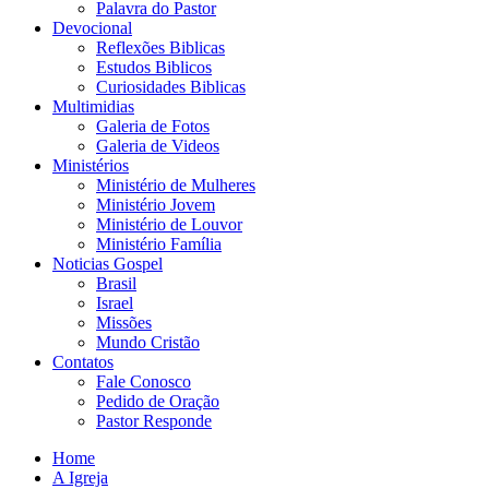
Palavra do Pastor
Devocional
Reflexões Biblicas
Estudos Biblicos
Curiosidades Biblicas
Multimidias
Galeria de Fotos
Galeria de Videos
Ministérios
Ministério de Mulheres
Ministério Jovem
Ministério de Louvor
Ministério Família
Noticias Gospel
Brasil
Israel
Missões
Mundo Cristão
Contatos
Fale Conosco
Pedido de Oração
Pastor Responde
Home
A Igreja