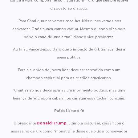
contra a vida, comportamento inspirado em Kirk, que sempre estava
disposto ao diálogo.
“Para Charlie, nunca vamos encolher. Nós nunca vamos nos
acovardar. E nós nunca vamos vacilar. Mesmo quando olha para
baixo o cano de uma arma”, disse o vice-presidente.
Ao final, Vance deixou claro que o impacto de Kirk transcendeu a
arena política.
Para ele, a vida do jovem líder deve ser entendida como um
chamado espiritual para os cristãos americanos.
“Charlie não nos deixa apenas um movimento político, mas uma
herança de fé. E agora cabe a nós carregar essa tocha”, concluiu.
Patriotismo e fé
O presidente
Donald Trump
, último a discursar, classificou o
assassino de Kirk como “monstro” e disse que o líder conservador