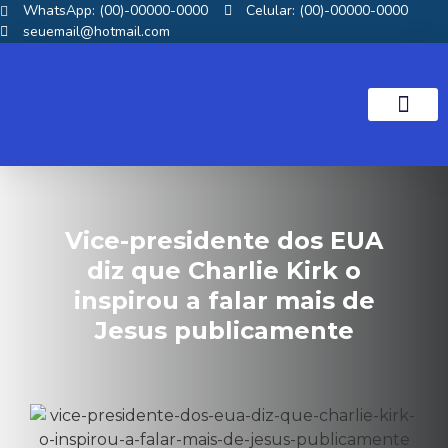
WhatsApp: (00)-00000-0000
Celular: (00)-00000-0000
seuemail@hotmail.com
NOTICIAS GOS
Vice-presidente dos EUA
diz que Charlie Kirk o
inspirou a falar mais de
Jesus publicamente