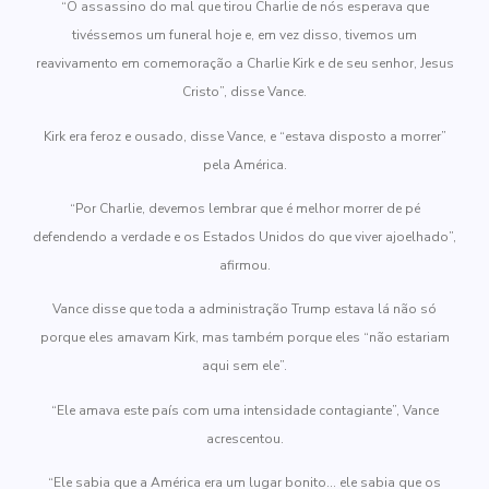
“O assassino do mal que tirou Charlie de nós esperava que
tivéssemos um funeral hoje e, em vez disso, tivemos um
reavivamento em comemoração a Charlie Kirk e de seu senhor, Jesus
Cristo”, disse Vance.
Kirk era feroz e ousado, disse Vance, e “estava disposto a morrer”
pela América.
“Por Charlie, devemos lembrar que é melhor morrer de pé
defendendo a verdade e os Estados Unidos do que viver ajoelhado”,
afirmou.
Vance disse que toda a administração Trump estava lá não só
porque eles amavam Kirk, mas também porque eles “não estariam
aqui sem ele”.
“Ele amava este país com uma intensidade contagiante”, Vance
acrescentou.
“Ele sabia que a América era um lugar bonito… ele sabia que os