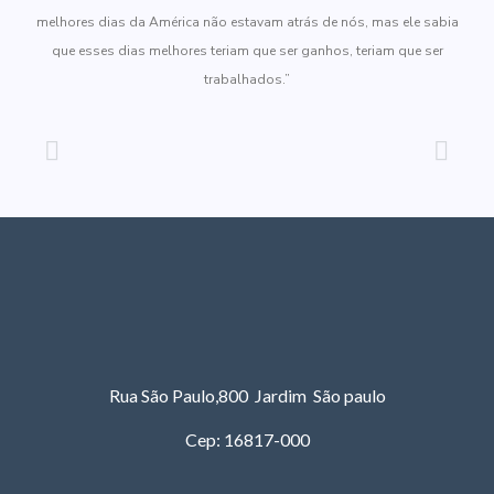
melhores dias da América não estavam atrás de nós, mas ele sabia
que esses dias melhores teriam que ser ganhos, teriam que ser
trabalhados.”
Rua São Paulo,800 Jardim São paulo
Cep: 16817-000