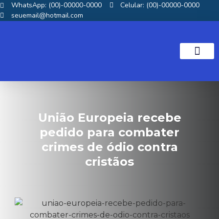
WhatsApp: (00)-00000-0000
Celular: (00)-00000-0000
seuemail@hotmail.com
NOTICIAS GOS
União Europeia recebe
pedido para combater
crimes de ódio contra
cristãos