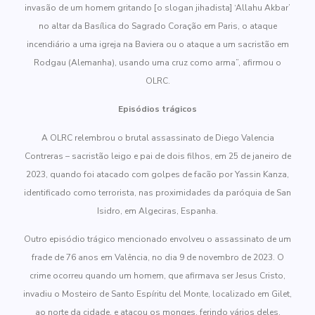
invasão de um homem gritando [o slogan jihadista] ‘Allahu Akbar’
no altar da Basílica do Sagrado Coração em Paris, o ataque
incendiário a uma igreja na Baviera ou o ataque a um sacristão em
Rodgau (Alemanha), usando uma cruz como arma”, afirmou o
OLRC.
Episódios trágicos
A OLRC relembrou o brutal assassinato de Diego Valencia
Contreras – sacristão leigo e pai de dois filhos, em 25 de janeiro de
2023, quando foi atacado com golpes de facão por Yassin Kanza,
identificado como terrorista, nas proximidades da paróquia de San
Isidro, em Algeciras, Espanha.
Outro episódio trágico mencionado envolveu o assassinato de um
frade de 76 anos em Valência, no dia 9 de novembro de 2023. O
crime ocorreu quando um homem, que afirmava ser Jesus Cristo,
invadiu o Mosteiro de Santo Espíritu del Monte, localizado em Gilet,
ao norte da cidade, e atacou os monges, ferindo vários deles.