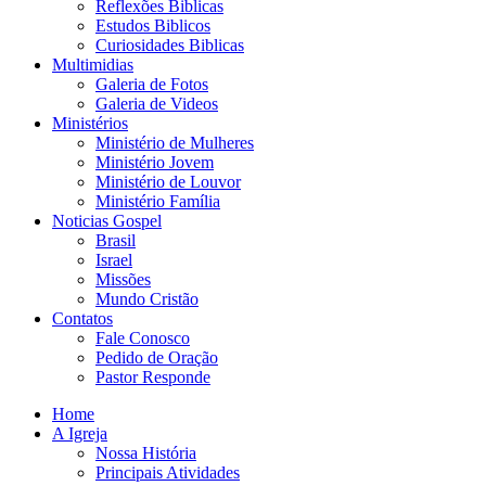
Reflexões Biblicas
Estudos Biblicos
Curiosidades Biblicas
Multimidias
Galeria de Fotos
Galeria de Videos
Ministérios
Ministério de Mulheres
Ministério Jovem
Ministério de Louvor
Ministério Família
Noticias Gospel
Brasil
Israel
Missões
Mundo Cristão
Contatos
Fale Conosco
Pedido de Oração
Pastor Responde
Home
A Igreja
Nossa História
Principais Atividades