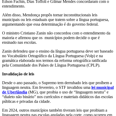
Edson Fachin, Dias Toffoli e Gilmar Mendes concordaram com o
entendimento.
Além disso, Mendonça propôs tornar inconstitucionais leis
municipais ou leis estaduais que tratem sobre a língua portuguesa,
argumentando que essa determinação é do governo federal.
O ministro Cristiano Zanin não concordou com o entendimento da
maioria e afirmou que os municípios podem decidir o que é
ensinado nas escolas.
Zanin defendeu que o ensino da língua portuguesa deve ser baseado
no Vocabulário Ortográfico da Língua Portuguesa (Volp) e na
gramática elaborada nos termos da reforma ortográfica ratificada
pela Comunidade dos Países de Língua Portuguesa (CPLP).
Invalidação de leis
Desde o ano passado, o Supremo tem derrubado leis que proíbem a
linguagem neutra. Em fevereiro, o STF invalidou uma
lei municipal
de Uberlândia
(MG), que proibia o uso de “linguagem neutra” e
“dialeto não binário” nos currículos e materiais didáticos das escolas
públicas e privadas da cidade.
Em 2024, outros municípios também tiveram leis que proibiam a
linguagem neutra nas escolas anuladas pela corte, como ocorreu em