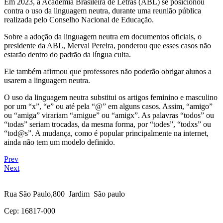
Em 2023, a Academia Brasileira de Letras (ABL) se posicionou
contra o uso da linguagem neutra, durante uma reunião pública
realizada pelo Conselho Nacional de Educação.
Sobre a adoção da linguagem neutra em documentos oficiais, o
presidente da ABL, Merval Pereira, ponderou que esses casos não
estarão dentro do padrão da língua culta.
Ele também afirmou que professores não poderão obrigar alunos a
usarem a linguagem neutra.
O uso da linguagem neutra substitui os artigos feminino e masculino
por um “x”, “e” ou até pela “@” em alguns casos. Assim, “amigo”
ou “amiga” virariam “amigue” ou “amigx”. As palavras “todos” ou
“todas” seriam trocadas, da mesma forma, por “todes”, “todxs” ou
“tod@s”. A mudança, como é popular principalmente na internet,
ainda não tem um modelo definido.
Prev
Next
Rua São Paulo,800 Jardim São paulo
Cep: 16817-000