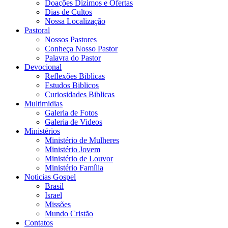
Doações Dizimos e Ofertas
Dias de Cultos
Nossa Localização
Pastoral
Nossos Pastores
Conheça Nosso Pastor
Palavra do Pastor
Devocional
Reflexões Biblicas
Estudos Biblicos
Curiosidades Biblicas
Multimidias
Galeria de Fotos
Galeria de Videos
Ministérios
Ministério de Mulheres
Ministério Jovem
Ministério de Louvor
Ministério Família
Noticias Gospel
Brasil
Israel
Missões
Mundo Cristão
Contatos