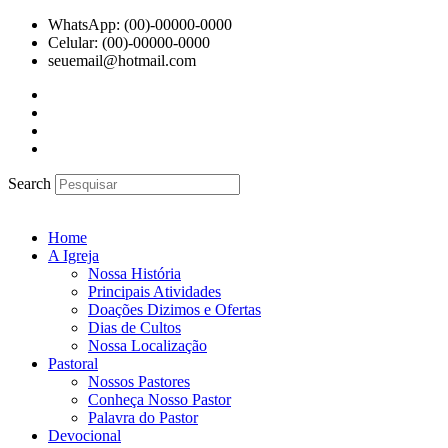
Ir
WhatsApp: (00)-00000-0000
para
Celular: (00)-00000-0000
o
seuemail@hotmail.com
conteúdo
Search
Home
A Igreja
Nossa História
Principais Atividades
Doações Dizimos e Ofertas
Dias de Cultos
Nossa Localização
Pastoral
Nossos Pastores
Conheça Nosso Pastor
Palavra do Pastor
Devocional