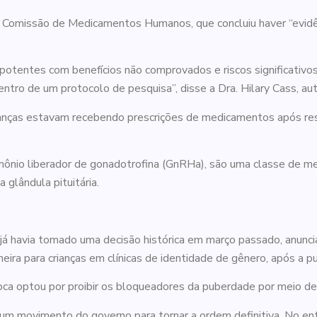
omissão de Medicamentos Humanos, que concluiu haver “evidência
entes com benefícios não comprovados e riscos significativos,
entro de um protocolo de pesquisa”, disse a Dra. Hilary Cass, auto
rianças estavam recebendo prescrições de medicamentos após re
ônio liberador de gonadotrofina (GnRHa), são uma classe de 
 glândula pituitária.
 já havia tomado uma decisão histórica em março passado, anun
eira para crianças em clínicas de identidade de gênero, após a pu
ca optou por proibir os bloqueadores da puberdade por meio de
 um movimento do governo para tornar a ordem definitiva. No en