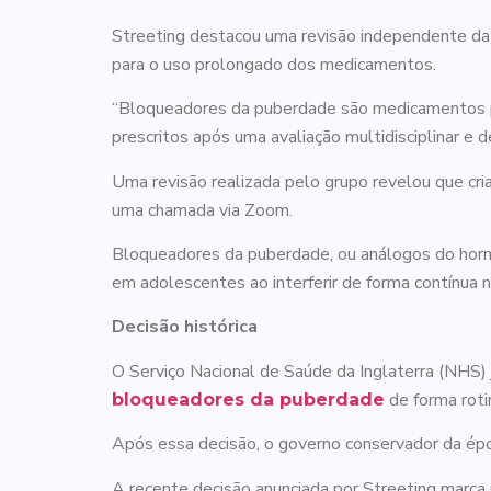
Streeting destacou uma revisão independente da C
para o uso prolongado dos medicamentos.
“Bloqueadores da puberdade são medicamentos pot
prescritos após uma avaliação multidisciplinar e d
Uma revisão realizada pelo grupo revelou que c
uma chamada via Zoom.
Bloqueadores da puberdade, ou análogos do horm
em adolescentes ao interferir de forma contínua na
Decisão histórica
O Serviço Nacional de Saúde da Inglaterra (NHS)
de forma rotin
bloqueadores da puberdade
Após essa decisão, o governo conservador da épo
A recente decisão anunciada por Streeting marca