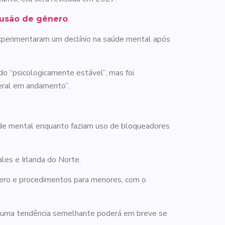
.
usão de gênero
xperimentaram um declínio na saúde mental após
o “psicologicamente estável”, mas foi
eral em andamento”.
úde mental enquanto faziam uso de bloqueadores
les e Irlanda do Norte.
ênero e procedimentos para menores, com o
e uma tendência semelhante poderá em breve se