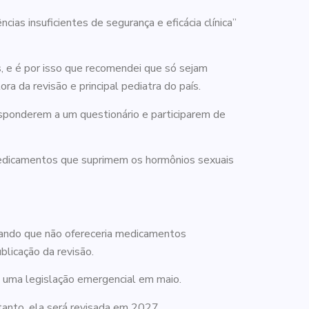
s insuficientes de segurança e eficácia clínica”
 e é por isso que recomendei que só sejam
ra da revisão e principal pediatra do país.
sponderem a um questionário e participarem de
medicamentos que suprimem os hormônios sexuais
ciando que não ofereceria medicamentos
blicação da revisão.
 uma legislação emergencial em maio.
tanto, ela será revisada em 2027.