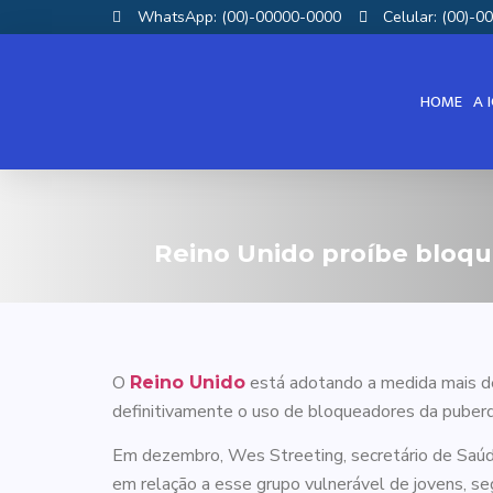
WhatsApp: (00)-00000-0000
Celular: (00)-
HOME
A 
Reino Unido proíbe bloqu
O
está adotando a medida mais def
Reino Unido
definitivamente o uso de bloqueadores da puberd
Em dezembro, Wes Streeting, secretário de Saúde 
em relação a esse grupo vulnerável de jovens, se