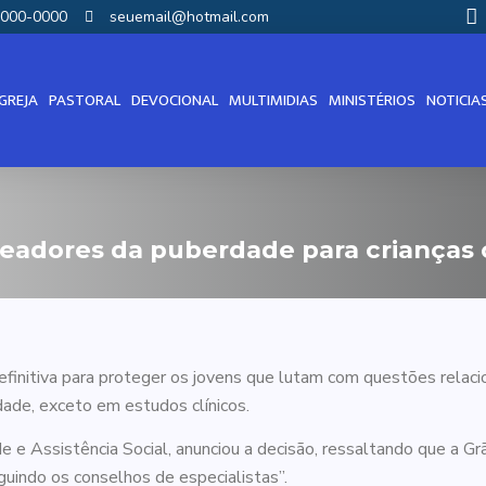
00000-0000
seuemail@hotmail.com
IGREJA
PASTORAL
DEVOCIONAL
MULTIMIDIAS
MINISTÉRIOS
NOTICIA
eadores da puberdade para crianças
initiva para proteger os jovens que lutam com questões relacio
ade, exceto em estudos clínicos.
e Assistência Social, anunciou a decisão, ressaltando que a Grã
guindo os conselhos de especialistas”.