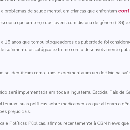
 a problemas de saúde mental em crianças que enfrentam
conf
cobriu que um terço dos jovens com disforia de gênero (DG) e
 a 15 anos que tomou bloqueadores da puberdade foi considerad
e de sofrimento psicológico extremo com o desenvolvimento pub
 se identificam como trans experimentaram um declínio na sa
do será implementada em toda a Inglaterra, Escócia, País de Ga
u alteraram suas políticas sobre medicamentos que alteram o g
es prejudiciais.
tica e Políticas Públicas, afirmou recentemente à CBN News qu