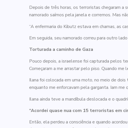
Depois de três horas, os terroristas chegaram a s
namorado saímos pela janela e corremos. Mas não 
“A enfermaria do Kibutz estava em chamas, as c
Em seguida, seu namorado correu para outro lado 
Torturada a caminho de Gaza
Pouco depois, a israelense foi capturada pelos t
Começaram a me arrastar pelo piso. Quando me le
Ilana foi colocada em uma moto, no meio de dois 
enquanto me enforcavam pela garganta. Iam me q
Ilana ainda teve a mandíbula deslocada e o quad
“Acordei quase nua com 15 terroristas em c
Então, ela perdeu a consciência e quando acordou