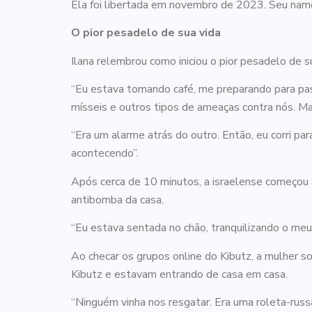
Ela foi libertada em novembro de 2023. Seu namo
O pior pesadelo de sua vida
Ilana relembrou como iniciou o pior pesadelo de 
“Eu estava tomando café, me preparando para p
mísseis e outros tipos de ameaças contra nós. Mas
“Era um alarme atrás do outro. Então, eu corri p
acontecendo”.
Após cerca de 10 minutos, a israelense começou a
antibomba da casa.
“Eu estava sentada no chão, tranquilizando o meu 
Ao checar os grupos online do Kibutz, a mulher s
Kibutz e estavam entrando de casa em casa.
“Ninguém vinha nos resgatar. Era uma roleta-rus