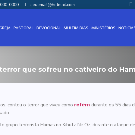
00000-0000
seuemail@hotmail.com
IGREJA
PASTORAL
DEVOCIONAL
MULTIMIDIAS
MINISTÉRIOS
NOTICIA
terror que sofreu no cativeiro do Ha
nos, contou o terror que viveu como
durante os 55 dias 
refém
sado.
elo grupo terrorista Hamas no Kibutz Nir Oz, durante o ataque d