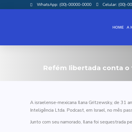
WhatsApp: (00)-00000-0000
Celular: (00)-
HOME
A 
Refém libertada conta o 
A israelense-mexicana Ilana Gritzewsky, de 31 a
Inteligência Ltda. Podcast, em Israel, no mês pas
Junto com seu namorado, Ilana foi sequestrada p