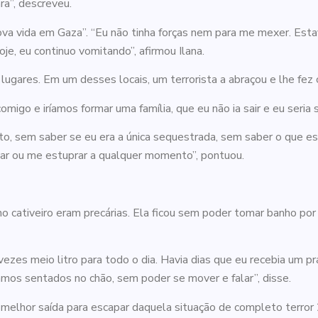
ra”, descreveu.
ova vida em Gaza”. “Eu não tinha forças nem para me mexer. Est
e, eu continuo vomitando”, afirmou Ilana.
 lugares. Em um desses locais, um terrorista a abraçou e lhe fez 
comigo e iríamos formar uma família, que eu não ia sair e eu seria
arto, sem saber se eu era a única sequestrada, sem saber o que
tar ou me estuprar a qualquer momento”, pontuou.
no cativeiro eram precárias. Ela ficou sem poder tomar banho po
vezes meio litro para todo o dia. Havia dias que eu recebia um p
mos sentados no chão, sem poder se mover e falar”, disse.
 melhor saída para escapar daquela situação de completo terror 