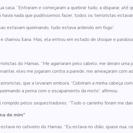
ua casa. “Entraram e começaram a quebrar tudo, a disparar, até q
havia nada que pudéssemos fazer, todos os terroristas estavam 
asas estavam queimando, tudo estava ardendo em fogo”.
e chamou Ilana. Mas, ela entrou em estado de choque e paralisou.
erroristas do Hamas. “Me agarraram pelo cabelo, me deram uma j
vantei, eles me jogaram contra a parede, me ameaçaram com as 
terroristas, que a levaram embora. “Cobriram a minha cabeça com
ueimando a perna com o escapamento da moto”, afirmou.
ril rompido pelos sequestradores. “Todo o caminho foram me dan
ima de mim”
 estava no cativeiro do Hamas. “Eu estava no chão, quase nua, 