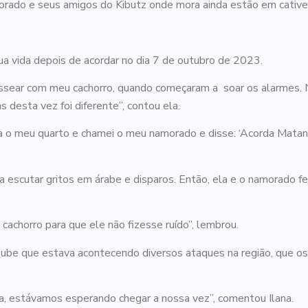
rado e seus amigos do Kibutz onde mora ainda estão em cativei
sua vida depois de acordar no dia 7 de outubro de 2023.
assear com meu cachorro, quando começaram a soar os alarmes.
 desta vez foi diferente”, contou ela.
ara o meu quarto e chamei o meu namorado e disse: ‘Acorda Matan,
 escutar gritos em árabe e disparos. Então, ela e o namorado fe
cachorro para que ele não fizesse ruído”, lembrou.
oube que estava acontecendo diversos ataques na região, que os
sa, estávamos esperando chegar a nossa vez”, comentou Ilana.