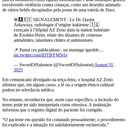
envolvendo violência contra crianças, como um desenho animado
de vários bebês decapitados pela ponta de uma estrela de Davi.
🚨🩻🇧🇪 SIGNALEMENT : Le Dr. Qasim
Arkawazy, radiologue d’origine irakienne 🇮🇶
exerçant à l’hôpital AZ Zeno dans la station balnéaire
de Knokke-Heist, relaie des dizaines de contenus
antisémites, islamistes chiites et antisionistes.
📌 Parmi ces publications : un montage ignoble…
pic.twitter.com/IDTBYM5j1e
— SwordOfSalomon (@SwordOfSalomon)
August 31,
2025
Em comunicado divulgado na terça-feira, o hospital AZ Zeno
afirmou que, em alguns casos, a fé ou a origem étnico-cultural
podem ter relevância médica.
No entanto, reconheceu que, neste caso específico, a inclusão do
termo pode ter sido interpretada como ofensiva. A instituição
informou que o registro digital do paciente foi corrigido.
“O paciente em questão foi contatado pessoalmente; o procedimento
foi explicado e a situação foi satisfatoriamente esclarecida.”