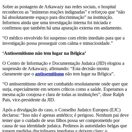
Sobre as postagens de Arkawazy nas redes sociais, o hospital
reconheceu as “inúmeras reações indignadas” e reforçou que “não
há absolutamente espaço para discriminação” na instituição.
Informou ainda que uma investigação interna foi iniciada e
confirmou que também há uma apuração externa em andamento.
“O médico envolvido foi suspenso com efeito imediato para que a
investigação possa prosseguir com calma e minuciosidade.”
‘Antissemitismo não tem lugar na Bélgica’
O Centro de Informação e Documentação Judaica (JID) elogiou a
suspensão de Arkawazy, afirmando: “Esta decisão mostra
claramente que o
antissemitismo
não tem lugar na Bélgica”.
“O antissemitismo deve ser combatido resolutamente onde quer que
surja, especialmente em setores críticos como a saúde. Esperamos a
mesma ação corajosa e clara de todas as instituições”, disse Ralph
Pais, vice-presidente da JID.
Após a divulgação do caso, o Conselho Judaico Europeu (EJC)
declarou: “Isso não é apenas antiético; é perigoso. Nenhum pai deve
temer que o cuidado de seus filhos possa ser comprometido por
causa de sua identidade judaica. Pedimos às autoridades belgas que
tomem medidas disciplinares imediatas e deixem claro: o