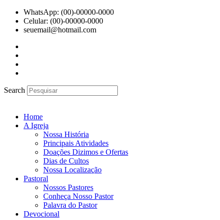
Ir
WhatsApp: (00)-00000-0000
para
Celular: (00)-00000-0000
o
seuemail@hotmail.com
conteúdo
Search
Home
A Igreja
Nossa História
Principais Atividades
Doações Dizimos e Ofertas
Dias de Cultos
Nossa Localização
Pastoral
Nossos Pastores
Conheça Nosso Pastor
Palavra do Pastor
Devocional