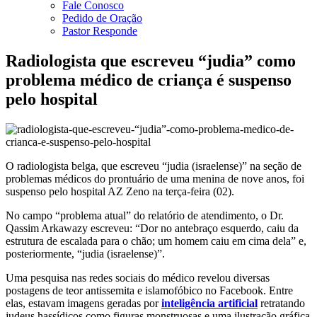
Fale Conosco
Pedido de Oração
Pastor Responde
Radiologista que escreveu “judia” como
problema médico de criança é suspenso
pelo hospital
O radiologista belga, que escreveu “judia (israelense)” na seção de
problemas médicos do prontuário de uma menina de nove anos, foi
suspenso pelo hospital AZ Zeno na terça-feira (02).
No campo “problema atual” do relatório de atendimento, o Dr.
Qassim Arkawazy escreveu: “Dor no antebraço esquerdo, caiu da
estrutura de escalada para o chão; um homem caiu em cima dela” e,
posteriormente, “judia (israelense)”.
Uma pesquisa nas redes sociais do médico revelou diversas
postagens de teor antissemita e islamofóbico no Facebook. Entre
elas, estavam imagens geradas por
inteligência artificial
retratando
judeus hassídicos como figuras monstruosas e uma ilustração gráfica