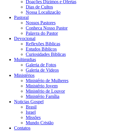
Doações Dizimos e Ofertas
Dias de Cultos
Nossa Localização
Pastoral
Nossos Pastores
Conheça Nosso Pastor
Palavra do Pastor
Devocional
Reflexões Biblicas
Estudos Biblicos
Curiosidades Biblicas
Multimidias
Galeria de Fotos
Galeria de Videos
Ministérios
Ministério de Mulheres
Ministério Jovem
Ministério de Louvor
Ministério Família
Noticias Gospel
Brasil
Israel
Missões
Mundo Cristão
Contatos