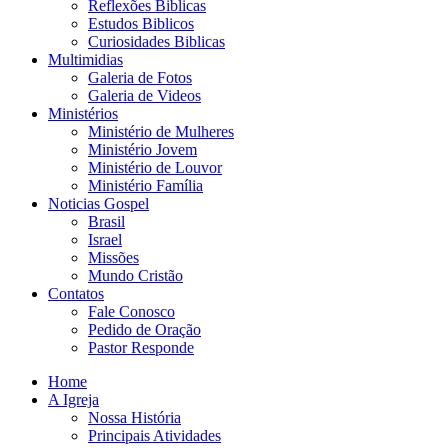
Reflexões Biblicas
Estudos Biblicos
Curiosidades Biblicas
Multimidias
Galeria de Fotos
Galeria de Videos
Ministérios
Ministério de Mulheres
Ministério Jovem
Ministério de Louvor
Ministério Família
Noticias Gospel
Brasil
Israel
Missões
Mundo Cristão
Contatos
Fale Conosco
Pedido de Oração
Pastor Responde
Home
A Igreja
Nossa História
Principais Atividades