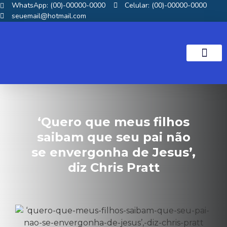
WhatsApp: (00)-00000-0000
Celular: (00)-00000-0000
seuemail@hotmail.com
NOTICIAS GOS
‘Quero que meus filhos
saibam que seu pai não
se envergonha de Jesus’,
diz Chris Pratt