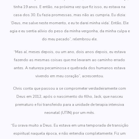
tinha 19 anos. E então, na próxima vez que fiz isso, eu estava na
casa dos 30. Eu fazia promessas, mas não as cumpria. Eu dizia:
‘Deus, me salve neste momento, e eu te darei minha vida’. Então, Ele
agia e eu sentia alívio do peso da minha vergonha, da minha culpa e
do meu pecado”, relembrou ele.
“Mas aí, meses depois, ou um ano, dois anos depois, eu estava
fazendo as mesmas coisas que me levaram ao caminho errado
antes. A natureza pecaminosa e quebrada dos humanos estava
vivendo em meu coração”, acrescentou.
Chris conta que passou a se comprometer verdadeiramente com
Deus em 2012, após o nascimento do filho, Jack, que nasceu
prematuro e foi transferido para a unidade de terapia intensiva
neonatal (UTIN) por um mês.
“Eu orava muito a Deus. Eu estava em uma temporada de transição
espiritual naquela época, e não entendia completamente. Fiz um