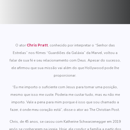
O ator
Chris Pratt
, conhecido por interpretar o “Senhor das
Estrelas” nos filmes “Guardiões da Galáxia” da Marvel, voltou a
falar de sua fé e seu relacionamento com Deus. Apesar do sucesso,
ele afirmou que sua missão vai além do que Hollywood pode lhe
proporcionar.
“Eu me importo o suficiente com Jesus para tomar uma posição,
mesmo que isso me custe. Poderia me custar tudo, mas eu não me
importo. Vale a pena para mim porque é isso que sou chamado a
fazer, é onde meu coração está”, disse o ator ao The Christian Post.
Chris, de 45 anos, se casou com Katherine Schwarzenegger em 2019
após se conhecerem na igreja. Hoje, ele conduz a família a partir dos