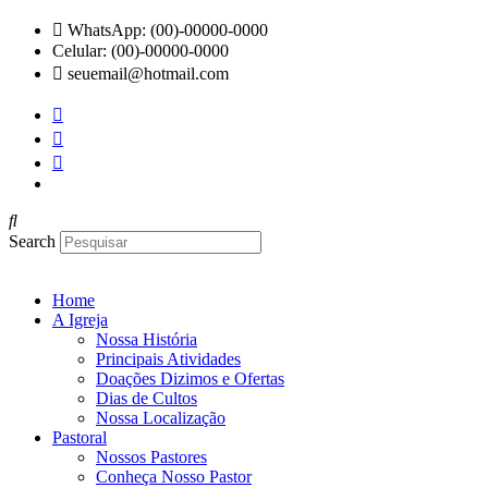
Ir
WhatsApp: (00)-00000-0000
para
Celular: (00)-00000-0000
o
seuemail@hotmail.com
conteúdo
Search
Home
A Igreja
Nossa História
Principais Atividades
Doações Dizimos e Ofertas
Dias de Cultos
Nossa Localização
Pastoral
Nossos Pastores
Conheça Nosso Pastor