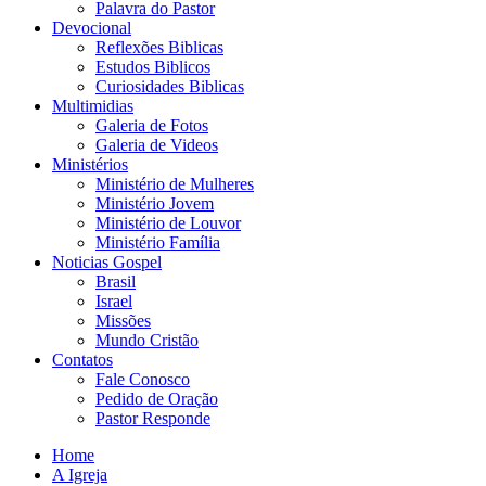
Palavra do Pastor
Devocional
Reflexões Biblicas
Estudos Biblicos
Curiosidades Biblicas
Multimidias
Galeria de Fotos
Galeria de Videos
Ministérios
Ministério de Mulheres
Ministério Jovem
Ministério de Louvor
Ministério Família
Noticias Gospel
Brasil
Israel
Missões
Mundo Cristão
Contatos
Fale Conosco
Pedido de Oração
Pastor Responde
Home
A Igreja