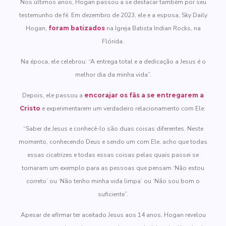
Nos últimos anos, Hogan passou a se destacar também por seu
testemunho de fé. Em dezembro de 2023, ele e a esposa, Sky Daily
Hogan,
foram batizados
na Igreja Batista Indian Rocks, na
Flórida.
Na época, ele celebrou: “A entrega total e a dedicação a Jesus é o
melhor dia da minha vida”.
Depois, ele passou a
encorajar os fãs a se entregarem a
Cristo
e experimentarem um verdadeiro relacionamento com Ele:
“Saber de Jesus e conhecê-lo são duas coisas diferentes. Neste
momento, conhecendo Deus e sendo um com Ele, acho que todas
essas cicatrizes e todas essas coisas pelas quais passei se
tornaram um exemplo para as pessoas que pensam ‘Não estou
correto’ ou ‘Não tenho minha vida limpa’ ou ‘Não sou bom o
suficiente”.
Apesar de afirmar ter aceitado Jesus aos 14 anos, Hogan revelou