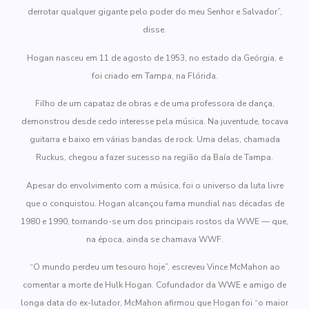
derrotar qualquer gigante pelo poder do meu Senhor e Salvador”,
disse.
Hogan nasceu em 11 de agosto de 1953, no estado da Geórgia, e
foi criado em Tampa, na Flórida.
Filho de um capataz de obras e de uma professora de dança,
demonstrou desde cedo interesse pela música. Na juventude, tocava
guitarra e baixo em várias bandas de rock. Uma delas, chamada
Ruckus, chegou a fazer sucesso na região da Baía de Tampa.
Apesar do envolvimento com a música, foi o universo da luta livre
que o conquistou. Hogan alcançou fama mundial nas décadas de
1980 e 1990, tornando-se um dos principais rostos da WWE — que,
na época, ainda se chamava WWF.
“O mundo perdeu um tesouro hoje”, escreveu Vince McMahon ao
comentar a morte de Hulk Hogan. Cofundador da WWE e amigo de
longa data do ex-lutador, McMahon afirmou que Hogan foi “o maior