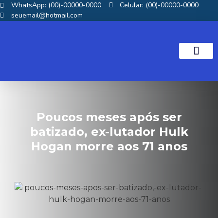
WhatsApp: (00)-00000-0000
Celular: (00)-00000-0000
seuemail@hotmail.com
NOTICIAS GOS
Poucos meses após ser
batizado, ex-lutador Hulk
Hogan morre aos 71 anos