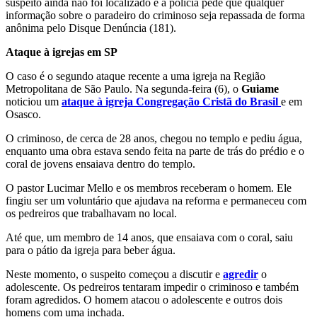
suspeito ainda não foi localizado e a polícia pede que qualquer
informação sobre o paradeiro do criminoso seja repassada de forma
anônima pelo Disque Denúncia (181).
Ataque à igrejas em SP
O caso é o segundo ataque recente a uma igreja na Região
Metropolitana de São Paulo. Na segunda-feira (6), o
Guiame
noticiou um
ataque à igreja Congregação Cristã do Brasil
e em
Osasco.
O criminoso, de cerca de 28 anos, chegou no templo e pediu água,
enquanto uma obra estava sendo feita na parte de trás do prédio e o
coral de jovens ensaiava dentro do templo.
O pastor Lucimar Mello e os membros receberam o homem. Ele
fingiu ser um voluntário que ajudava na reforma e permaneceu com
os pedreiros que trabalhavam no local.
Até que, um membro de 14 anos, que ensaiava com o coral, saiu
para o pátio da igreja para beber água.
Neste momento, o suspeito começou a discutir e
agredir
o
adolescente. Os pedreiros tentaram impedir o criminoso e também
foram agredidos. O homem atacou o adolescente e outros dois
homens com uma inchada.