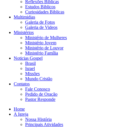
Reflexões Biblicas
Estudos Biblicos
Curiosidades Biblicas
Multimidias
Galeria de Fotos
Galeria de Videos
Ministérios
Ministério de Mulheres
Ministério Jovem
Ministério de Louvor
Ministério Família
Noticias Gospel
Brasil
Israel
Missões
Mundo Cristão
Contatos
Fale Conosco
Pedido de Oração
Pastor Responde
Home
A Igreja
Nossa História
Principais Atividades