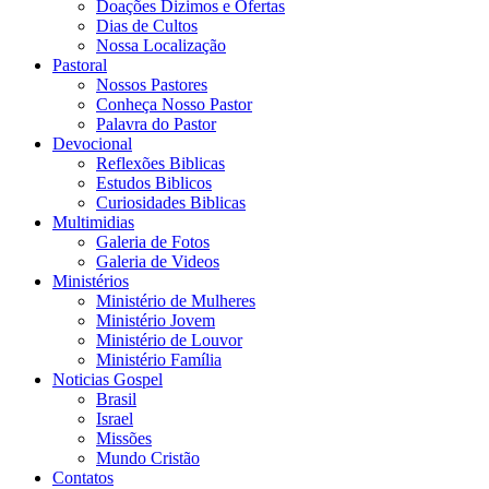
Doações Dizimos e Ofertas
Dias de Cultos
Nossa Localização
Pastoral
Nossos Pastores
Conheça Nosso Pastor
Palavra do Pastor
Devocional
Reflexões Biblicas
Estudos Biblicos
Curiosidades Biblicas
Multimidias
Galeria de Fotos
Galeria de Videos
Ministérios
Ministério de Mulheres
Ministério Jovem
Ministério de Louvor
Ministério Família
Noticias Gospel
Brasil
Israel
Missões
Mundo Cristão
Contatos