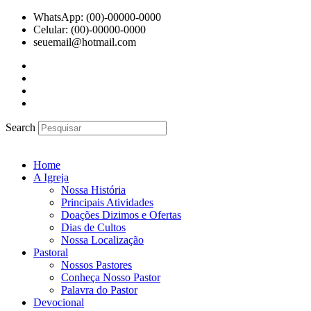
Ir
WhatsApp: (00)-00000-0000
para
Celular: (00)-00000-0000
o
seuemail@hotmail.com
conteúdo
Search
Home
A Igreja
Nossa História
Principais Atividades
Doações Dizimos e Ofertas
Dias de Cultos
Nossa Localização
Pastoral
Nossos Pastores
Conheça Nosso Pastor
Palavra do Pastor
Devocional