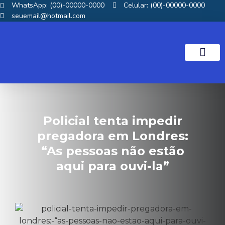
WhatsApp: (00)-00000-0000
Celular: (00)-00000-0000
seuemail@hotmail.com
NOTICIAS GOS
Policial tenta impedir
pregadora em Londres:
“As pessoas não estão
aqui para ouvi-la”