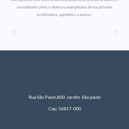
considerado crime, e diversos evangelistas de rua já foram
hostilizados, agredidos e presos.
Rua São Paulo,800 Jardim São paulo
Cep: 16817-000