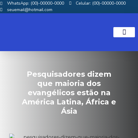
WhatsApp: (00)-00000-0000
Celular: (00)-00000-0000
seuemail@hotmail.com
NOTICIAS GOS
Pesquisadores dizem
que maioria dos
evangélicos estão na
América Latina, África e
Ásia