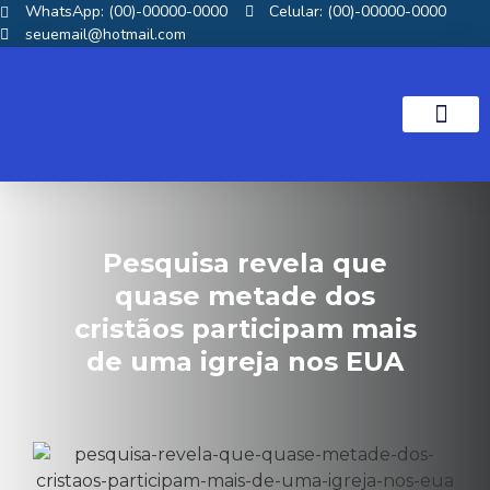
WhatsApp: (00)-00000-0000
Celular: (00)-00000-0000
seuemail@hotmail.com
NOTICIAS GOS
Pesquisa revela que
quase metade dos
cristãos participam mais
de uma igreja nos EUA