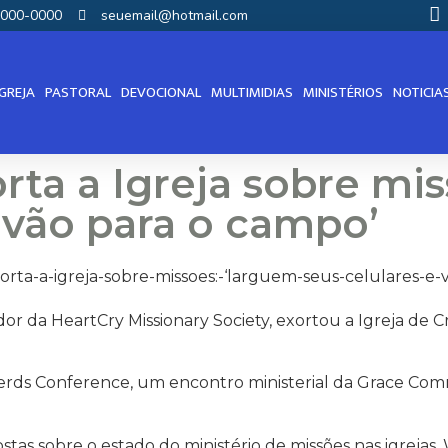
00000-0000
seuemail@hotmail.com
IGREJA
PASTORAL
DEVOCIONAL
MULTIMIDIAS
MINISTÉRIOS
NOTICIA
rta a Igreja sobre mi
e vão para o campo’
or da HeartCry Missionary Society, exortou a Igreja de Cr
erds Conference, um encontro ministerial da Grace Com
as sobre o estado do ministério de missões nas igrejas, 