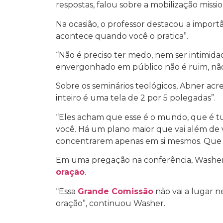
respostas, falou sobre a mobilização missio
Na ocasião, o professor destacou a import
acontece quando você o pratica”.
“Não é preciso ter medo, nem ser intimida
envergonhado em público não é ruim, não
Sobre os seminários teológicos, Abner acr
inteiro é uma tela de 2 por 5 polegadas”.
“Eles acham que esse é o mundo, que é tu
você. Há um plano maior que vai além de 
concentrarem apenas em si mesmos. Que h
Em uma pregação na conferência, Washer 
oração
.
“Essa
Grande Comissão
não vai a lugar 
oração”, continuou Washer.