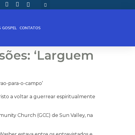
S GOSPEL
CONTATOS
ssões: ‘Larguem
isto a voltar a guerrear espiritualmente
munity Church (GCC) de Sun Valley, na
Washer estava entre os entrevistados e