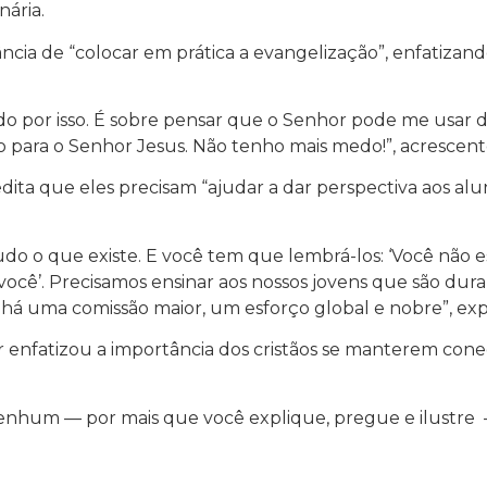
nária.
ância de “colocar em prática a evangelização”, enfatiza
do por isso. É sobre pensar que o Senhor pode me usar d
 para o Senhor Jesus. Não tenho mais medo!”, acrescent
edita que eles precisam “ajudar a dar perspectiva aos al
do o que existe. E você tem que lembrá-los: ‘Você não e
você’. Precisamos ensinar aos nossos jovens que são du
á uma comissão maior, um esforço global e nobre”, exp
enfatizou a importância dos cristãos se manterem cone
nenhum — por mais que você explique, pregue e ilustre