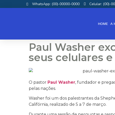
WhatsApp: (00)-00000-0000
Celular: (00)-
HOME
A 
Paul Washer exo
seus celulares 
O pastor
Paul Washer
, fundador e pregad
pelas nações.
Washer foi um dos palestrantes da Sheph
Califórnia, realizado de 5 a 7 de março.
Durante uma sessão de perguntas e respost