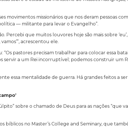
s movimentos missionários que nos deram pessoas como [
ítica — militante para levar o Evangelho”.
ão. Percebi que muitos louvores hoje são mais sobre ‘eu’
 vamos’”, acrescentou ele.
 “Os pastores precisam trabalhar para colocar essa batalh
 servir a um Rei incorruptível; podemos construir um R
te essa mentalidade de guerra. Há grandes feitos a ser
 campo’
pito” sobre o chamado de Deus para as nações “que vai
os bíblicos no Master’s College and Seminary, que tamb