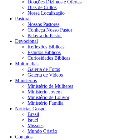
Doações Dizimos e Ofertas
Dias de Cultos
Nossa Localização
Pastoral
Nossos Pastores
Conheça Nosso Pastor
Palavra do Pastor
Devocional
Reflexões Biblicas
Estudos Biblicos
Curiosidades Biblicas
Multimidias
Galeria de Fotos
Galeria de Videos
Ministérios
Ministério de Mulheres
Ministério Jovem
Ministério de Louvor
Ministério Família
Noticias Gospel
Brasil
Israel
Missões
Mundo Cristão
Contatos