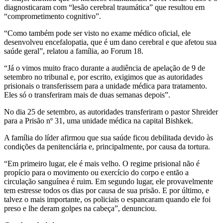
diagnosticaram com “lesão cerebral traumática” que resultou em
“comprometimento cognitivo”.
“Como também pode ser visto no exame médico oficial, ele
desenvolveu encefalopatia, que é um dano cerebral e que afetou sua
saúde geral”, relatou a família, ao Forum 18.
“Já o vimos muito fraco durante a audiência de apelação de 9 de
setembro no tribunal e, por escrito, exigimos que as autoridades
prisionais o transferissem para a unidade médica para tratamento.
Eles só o transferiram mais de duas semanas depois”.
No dia 25 de setembro, as autoridades transferiram o pastor Shreider
para a Prisão nº 31, uma unidade médica na capital Bishkek.
A família do líder afirmou que sua saúde ficou debilitada devido às
condições da penitenciária e, principalmente, por causa da tortura.
“Em primeiro lugar, ele é mais velho. O regime prisional não é
propício para o movimento ou exercício do corpo e então a
circulação sanguínea é ruim. Em segundo lugar, ele provavelmente
tem estresse todos os dias por causa de sua prisão. E por último, e
talvez o mais importante, os policiais o espancaram quando ele foi
preso e lhe deram golpes na cabeça”, denunciou.