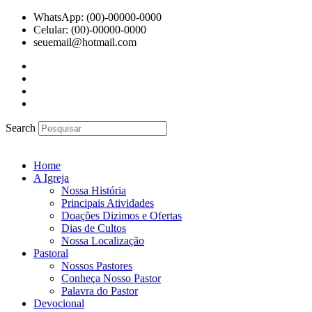
Ir
WhatsApp: (00)-00000-0000
para
Celular: (00)-00000-0000
o
seuemail@hotmail.com
conteúdo
Search
Home
A Igreja
Nossa História
Principais Atividades
Doações Dizimos e Ofertas
Dias de Cultos
Nossa Localização
Pastoral
Nossos Pastores
Conheça Nosso Pastor
Palavra do Pastor
Devocional