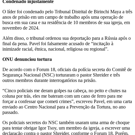
Condenado injustamente
O líder foi condenado pelo Tribunal Distrital de Birinchi Maya a três
anos de prisão em um campo de trabalho após uma operação de
busca em sua casa e na residência de 10 membros de sua igreja, em
novembro de 2024.
Além disso, o tribunal ordenou sua deportação para a Rússia após o
final da pena. Pavel foi falsamente acusado de “incitação à
inimizade racial, étnica, nacional, religiosa ou regional”.
ONU denunciou tortura
De acordo com o Forum 18, oficiais da polícia secreta do Comitê de
Segurança Nacional (NSC) torturaram o pastor Shreider e três
outros membros durante interrogatórios na prisão.
“Cinco policiais me deram golpes na cabeça, no peito e chutes na
coluna por trás, eles me bateram com um cano de ferro para me
forçar a confessar que cometi crimes”, escreveu Pavel, em uma carta
enviado ao Centro Nacional para a Prevenção da Tortura, no ano
passado.
Os policiais secretos do NSC também usaram uma arma de choque
para tentar obrigar Igor Tsoy, um membro da igreja, a escrever uma
declaração contra o pastor Shreider, conforme o Forum 18. Porém,