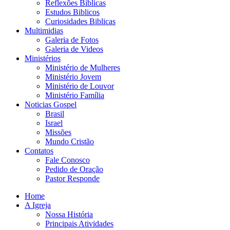
Reflexões Biblicas
Estudos Biblicos
Curiosidades Biblicas
Multimidias
Galeria de Fotos
Galeria de Videos
Ministérios
Ministério de Mulheres
Ministério Jovem
Ministério de Louvor
Ministério Família
Noticias Gospel
Brasil
Israel
Missões
Mundo Cristão
Contatos
Fale Conosco
Pedido de Oração
Pastor Responde
Home
A Igreja
Nossa História
Principais Atividades