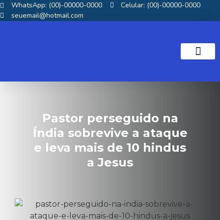
WhatsApp: (00)-00000-0000
Celular: (00)-00000-0000
seuemail@hotmail.com
NOTICIAS GOS
Pastor perseguido na
Índia sobrevive a ataque
e leva mais de 10 hindus
a Jesus