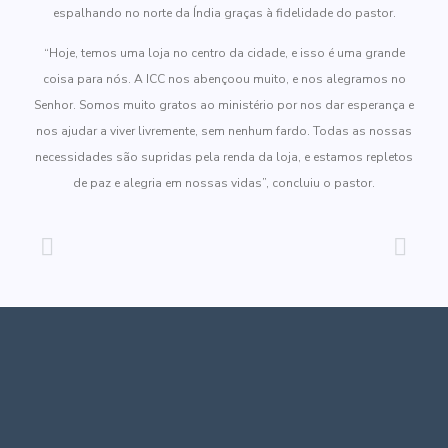
espalhando no norte da Índia graças à fidelidade do pastor.
“Hoje, temos uma loja no centro da cidade, e isso é uma grande
coisa para nós. A ICC nos abençoou muito, e nos alegramos no
Senhor. Somos muito gratos ao ministério por nos dar esperança e
nos ajudar a viver livremente, sem nenhum fardo. Todas as nossas
necessidades são supridas pela renda da loja, e estamos repletos
de paz e alegria em nossas vidas”, concluiu o pastor.