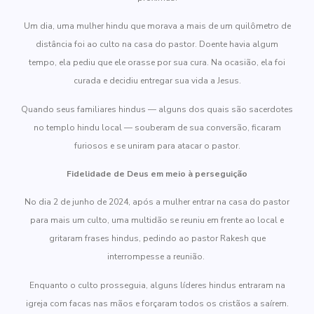
Um dia, uma mulher hindu que morava a mais de um quilômetro de
distância foi ao culto na casa do pastor. Doente havia algum
tempo, ela pediu que ele orasse por sua cura. Na ocasião, ela foi
curada e decidiu entregar sua vida a Jesus.
Quando seus familiares hindus — alguns dos quais são sacerdotes
no templo hindu local — souberam de sua conversão, ficaram
furiosos e se uniram para atacar o pastor.
Fidelidade de Deus em meio à perseguição
No dia 2 de junho de 2024, após a mulher entrar na casa do pastor
para mais um culto, uma multidão se reuniu em frente ao local e
gritaram frases hindus, pedindo ao pastor Rakesh que
interrompesse a reunião.
Enquanto o culto prosseguia, alguns líderes hindus entraram na
igreja com facas nas mãos e forçaram todos os cristãos a saírem.