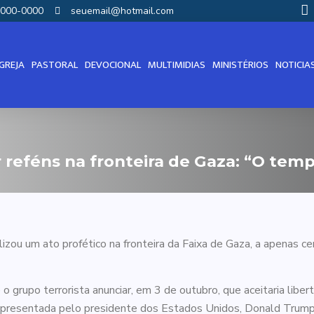
00000-0000
seuemail@hotmail.com
IGREJA
PASTORAL
DEVOCIONAL
MULTIMIDIAS
MINISTÉRIOS
NOTICIA
r reféns na fronteira de Gaza: “O temp
lizou um ato profético na fronteira da Faixa de Gaza, a apenas c
rupo terrorista anunciar, em 3 de outubro, que aceitaria libert
apresentada pelo presidente dos Estados Unidos, Donald Trump