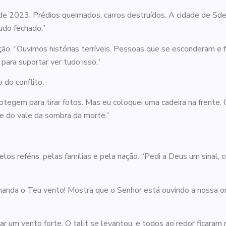
e 2023. Prédios queimados, carros destruídos. A cidade de Sde
do fechado.”
ão. “Ouvimos histórias terríveis. Pessoas que se esconderam e 
para suportar ver tudo isso.”
 do conflito.
tegem para tirar fotos. Mas eu coloquei uma cadeira na frente. Q
te do vale da sombra da morte.”
los reféns, pelas famílias e pela nação. “Pedi a Deus um sinal
 manda o Teu vento! Mostra que o Senhor está ouvindo a nossa or
r um vento forte. O talit se levantou, e todos ao redor ficaram