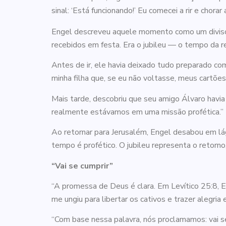
sinal: ‘Está funcionando!’ Eu comecei a rir e cho
Engel descreveu aquele momento como um divisor e
recebidos em festa. Era o jubileu — o tempo da re
Antes de ir, ele havia deixado tudo preparado com
minha filha que, se eu não voltasse, meus cartõe
Mais tarde, descobriu que seu amigo Álvaro hav
realmente estávamos em uma missão profética.”
Ao retornar para Jerusalém, Engel desabou em l
tempo é profético. O jubileu representa o retorno, 
“Vai se cumprir”
“A promessa de Deus é clara. Em Levítico 25:8, E
me ungiu para libertar os cativos e trazer alegria 
“Com base nessa palavra, nós proclamamos: vai se