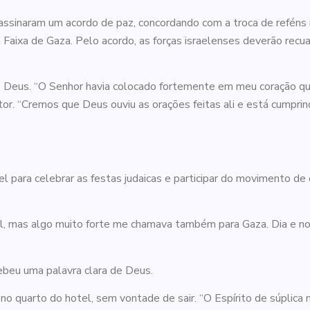
s assinaram um acordo de paz, concordando com a troca de reféns 
 Faixa de Gaza. Pelo acordo, as forças israelenses deverão recua
 de Deus. “O Senhor havia colocado fortemente em meu coração q
stor. “Cremos que Deus ouviu as orações feitas ali e está cumpri
el para celebrar as festas judaicas e participar do movimento d
l, mas algo muito forte me chamava também para Gaza. Dia e noit
beu uma palavra clara de Deus.
no quarto do hotel, sem vontade de sair. “O Espírito de súplica 