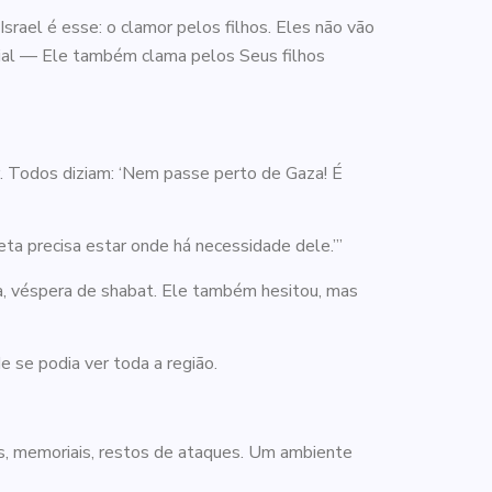
rael é esse: o clamor pelos filhos. Eles não vão
ial — Ele também clama pelos Seus filhos
r. Todos diziam: ‘Nem passe perto de Gaza! É
eta precisa estar onde há necessidade dele.’”
ira, véspera de shabat. Ele também hesitou, mas
 se podia ver toda a região.
es, memoriais, restos de ataques. Um ambiente