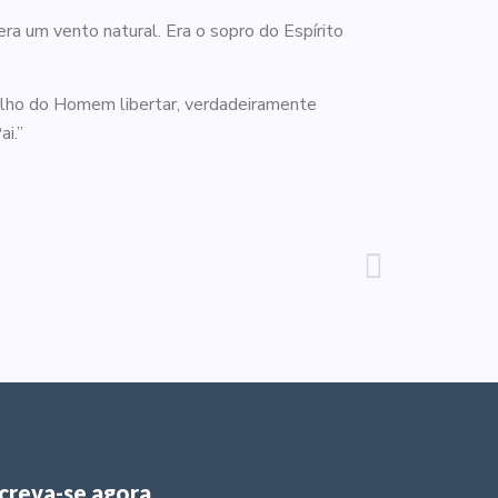
era um vento natural. Era o sopro do Espírito
Filho do Homem libertar, verdadeiramente
i.”
screva-se agora