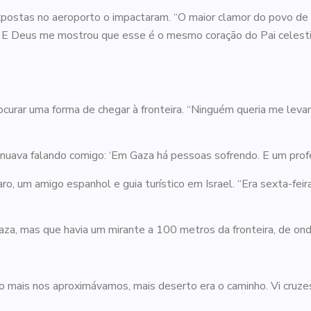
postas no aeroporto o impactaram. “O maior clamor do povo de Is
a. E Deus me mostrou que esse é o mesmo coração do Pai celest
curar uma forma de chegar à fronteira. “Ninguém queria me leva
tinuava falando comigo: ‘Em Gaza há pessoas sofrendo. E um prof
ro, um amigo espanhol e guia turístico em Israel. “Era sexta-fe
aza, mas que havia um mirante a 100 metros da fronteira, de onde
o mais nos aproximávamos, mais deserto era o caminho. Vi cruz