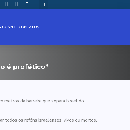
S GOSPEL
CONTATOS
o é profético”
em metros da barreira que separa Israel do
ar todos os reféns israelenses, vivos ou mortos,
.