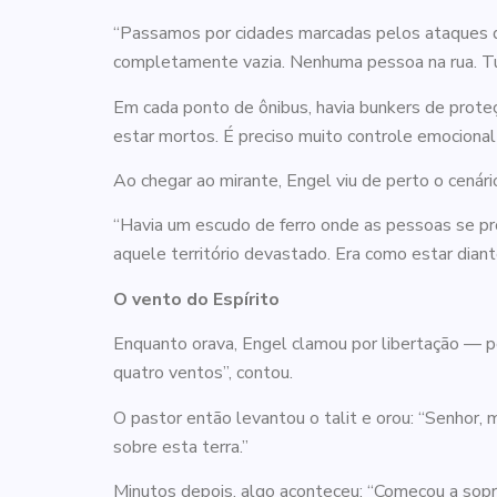
“Passamos por cidades marcadas pelos ataques d
completamente vazia. Nenhuma pessoa na rua. Tu
Em cada ponto de ônibus, havia bunkers de proteç
estar mortos. É preciso muito controle emocional 
Ao chegar ao mirante, Engel viu de perto o cenário
“Havia um escudo de ferro onde as pessoas se pro
aquele território devastado. Era como estar dian
O vento do Espírito
Enquanto orava, Engel clamou por libertação — pe
quatro ventos”, contou.
O pastor então levantou o talit e orou: “Senhor,
sobre esta terra.”
Minutos depois, algo aconteceu: “Começou a sopra