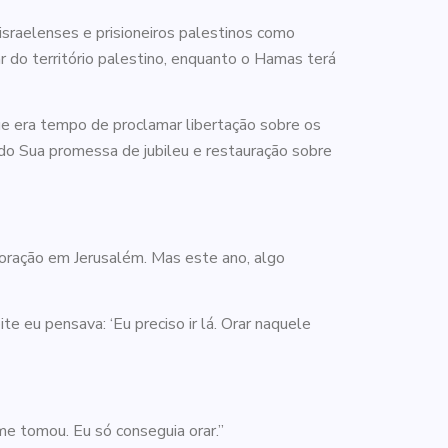
israelenses e prisioneiros palestinos como
r do território palestino, enquanto o Hamas terá
ue era tempo de proclamar libertação sobre os
ndo Sua promessa de jubileu e restauração sobre
e oração em Jerusalém. Mas este ano, algo
e eu pensava: ‘Eu preciso ir lá. Orar naquele
me tomou. Eu só conseguia orar.”