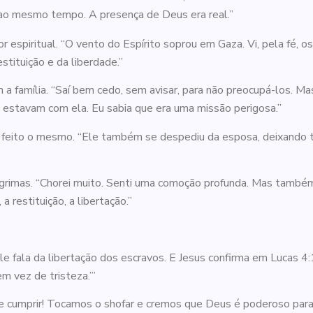
rar ao mesmo tempo. A presença de Deus era real.”
spiritual. “O vento do Espírito soprou em Gaza. Vi, pela fé, os 
stituição e da liberdade.”
 a família. “Saí bem cedo, sem avisar, para não preocupá-los. M
s estavam com ela. Eu sabia que era uma missão perigosa.”
ia feito o mesmo. “Ele também se despediu da esposa, deixando
ágrimas. “Chorei muito. Senti uma comoção profunda. Mas també
a restituição, a libertação.”
le fala da libertação dos escravos. E Jesus confirma em Lucas 4:
em vez de tristeza.’”
 cumprir! Tocamos o shofar e cremos que Deus é poderoso para r