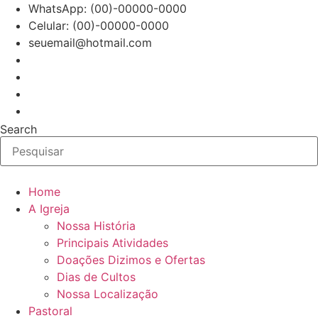
Ir
WhatsApp: (00)-00000-0000
para
Celular: (00)-00000-0000
o
seuemail@hotmail.com
conteúdo
Search
Home
A Igreja
Nossa História
Principais Atividades
Doações Dizimos e Ofertas
Dias de Cultos
Nossa Localização
Pastoral