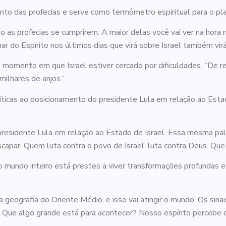
ento das profecias e serve como termômetro espiritual para o pl
as profecias se cumprirem. A maior delas você vai ver na hora mai
r do Espírito nos últimos dias que virá sobre Israel também virá 
momento em que Israel estiver cercado por dificuldades. “De repe
milhares de anjos.”
icas ao posicionamento do presidente Lula em relação ao Estado
esidente Lula em relação ao Estado de Israel. Essa mesma palav
apar. Quem luta contra o povo de Israel, luta contra Deus. Que 
mundo inteiro está prestes a viver transformações profundas e 
a geografia do Oriente Médio, e isso vai atingir o mundo. Os sin
Que algo grande está para acontecer? Nosso espírito percebe q