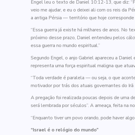
Engel leu o texto de Daniel 10:12-13, que diz: “P
veio me ajudar, e eu o deixei ali com os reis da 
a antiga Pérsia — território que hoje corresponde 
“Essa guerra já existe há milhares de anos. No te
próximo desse prazo, Daniel entendeu pelos cálcu
essa guerra no mundo espiritual.”
Segundo Engel, o anjo Gabriel apareceu a Daniel e
representa uma força espiritual maligna que atuav
“Toda verdade é paralela — ou seja, o que acontec
motivador por trás dos atuais governantes do Irã a
A pregação foi realizada poucas depois de uma de
será lembrada por séculos”. A ameaça, feita na no
“Enquanto tiver um povo orando, pode haver algo
“Israel é o relógio do mundo”