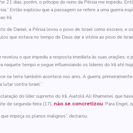
or 21 dias, porém, o príncipe do reino da Pérsia me impediu. Ent
Pérsia.” Então explicou que a passagem se refere a uma guerra esp
ao Irã.
xto de Daniel, a Pérsia levou o povo de Israel como escravo, e 
los que estava no tempo de Deus dar a vitória ao povo de Israe
 revelou o que impediu a resposta imediata às suas orações: o pr
a naquele tempo e segue influenciando os líderes do Irã até hoje
e na terra também acontece nos ares. A guerra, primeiramente, é
 lutar contra Israel.”
claração do líder supremo do Irã, Aiatolá Ali Khamenei, que ha
ite de segunda-feira (17),
. Para Engel, 
não se concretizou
 que impeça os planos malignos”, declarou.