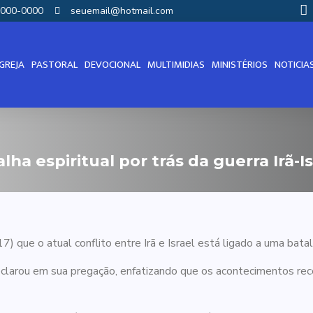
00000-0000
seuemail@hotmail.com
IGREJA
PASTORAL
DEVOCIONAL
MULTIMIDIAS
MINISTÉRIOS
NOTICIA
lha espiritual por trás da guerra Irã-Is
7) que o atual conflito entre Irã e Israel está ligado a uma batal
eclarou em sua pregação, enfatizando que os acontecimentos re