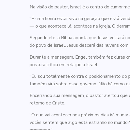
Na visão do pastor, Israel é o centro do cumprim
“É uma honra estar vivo na geração que está vendo 
— o que acontece lá, acontece na Igreja. O derrama
Segundo ele, a Bíblia aponta que Jesus voltará no 
do povo de Israel, Jesus descerá das nuvens com 
Durante a mensagem, Engel também fez duras crít
postura crítica em relação a Israel.
“Eu sou totalmente contra o posicionamento do pr
também virá sobre esse governo. Não há como esc
Encerrando sua mensagem, o pastor alertou que o 
retorno de Cristo.
“O que vai acontecer nos próximos dias irá mudar 
vocês sentem que algo está estranho no mundo? 
preparado.”