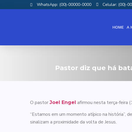
WhatsApp: (00)-00000-0000
Celular: (00)-
HOME
A 
Pastor diz que há bata
O pastor
afirmou nesta terça-feira (1
Joel Engel
“Estamos em um momento atípico na história”, d
sinalizam a proximidade da volta de Jesus.