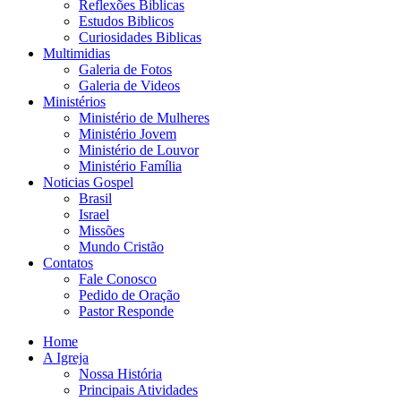
Reflexões Biblicas
Estudos Biblicos
Curiosidades Biblicas
Multimidias
Galeria de Fotos
Galeria de Videos
Ministérios
Ministério de Mulheres
Ministério Jovem
Ministério de Louvor
Ministério Família
Noticias Gospel
Brasil
Israel
Missões
Mundo Cristão
Contatos
Fale Conosco
Pedido de Oração
Pastor Responde
Home
A Igreja
Nossa História
Principais Atividades