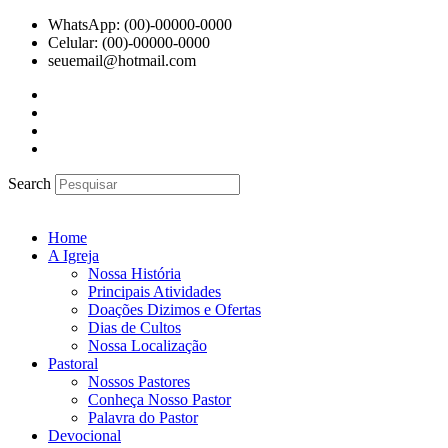
Ir
WhatsApp: (00)-00000-0000
para
Celular: (00)-00000-0000
o
seuemail@hotmail.com
conteúdo
Search
Home
A Igreja
Nossa História
Principais Atividades
Doações Dizimos e Ofertas
Dias de Cultos
Nossa Localização
Pastoral
Nossos Pastores
Conheça Nosso Pastor
Palavra do Pastor
Devocional