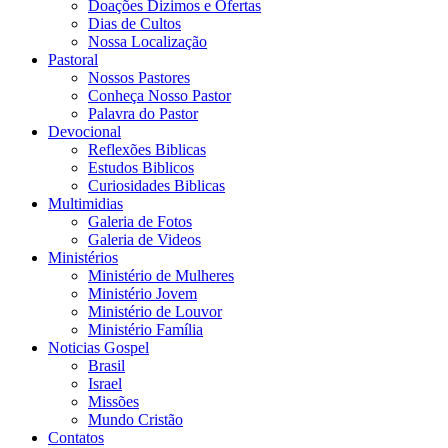
Doações Dizimos e Ofertas
Dias de Cultos
Nossa Localização
Pastoral
Nossos Pastores
Conheça Nosso Pastor
Palavra do Pastor
Devocional
Reflexões Biblicas
Estudos Biblicos
Curiosidades Biblicas
Multimidias
Galeria de Fotos
Galeria de Videos
Ministérios
Ministério de Mulheres
Ministério Jovem
Ministério de Louvor
Ministério Família
Noticias Gospel
Brasil
Israel
Missões
Mundo Cristão
Contatos