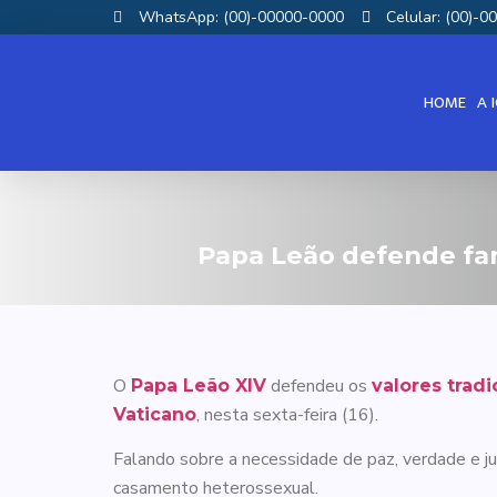
WhatsApp: (00)-00000-0000
Celular: (00)-
HOME
A 
Papa Leão defende fam
O
defendeu os
Papa Leão XIV
valores tradi
, nesta sexta-feira (16).
Vaticano
Falando sobre a necessidade de paz, verdade e just
casamento heterossexual.