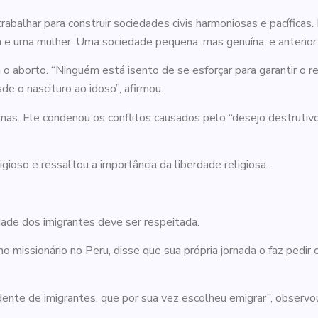
abalhar para construir sociedades civis harmoniosas e pacíficas
 e uma mulher. Uma sociedade pequena, mas genuína, e anterior a 
o aborto. “Ninguém está isento de se esforçar para garantir o r
de o nascituro ao idoso”, afirmou.
mas. Ele condenou os conflitos causados pelo “desejo destrutivo
igioso e ressaltou a importância da liberdade religiosa.
dade dos imigrantes deve ser respeitada.
 missionário no Peru, disse que sua própria jornada o faz pedir
dente de imigrantes, que por sua vez escolheu emigrar”, observou