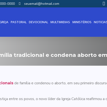
00000-0000
seuemail@hotmail.com
IGREJA
PASTORAL
DEVOCIONAL
MULTIMIDIAS
MINISTÉRIOS
NOTICIA
ília tradicional e condena aborto em
de família e condenou o aborto, em seu primeiro discurs
cionais
iça entre os povos, o novo líder da Igreja Católica reafirmou a d