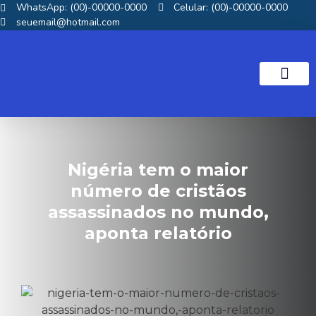
WhatsApp: (00)-00000-0000
Celular: (00)-00000-0000
seuemail@hotmail.com
NOTICIAS GOS
Nigéria tem o maior
número de cristãos
assassinados no mundo,
aponta relatório