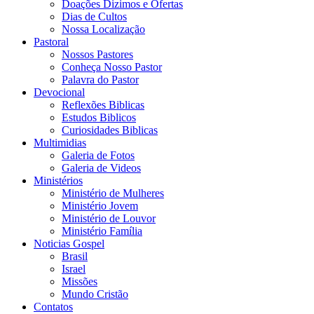
Doações Dizimos e Ofertas
Dias de Cultos
Nossa Localização
Pastoral
Nossos Pastores
Conheça Nosso Pastor
Palavra do Pastor
Devocional
Reflexões Biblicas
Estudos Biblicos
Curiosidades Biblicas
Multimidias
Galeria de Fotos
Galeria de Videos
Ministérios
Ministério de Mulheres
Ministério Jovem
Ministério de Louvor
Ministério Família
Noticias Gospel
Brasil
Israel
Missões
Mundo Cristão
Contatos