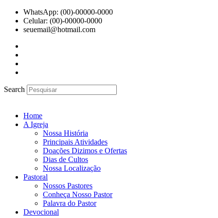
Ir
WhatsApp: (00)-00000-0000
para
Celular: (00)-00000-0000
o
seuemail@hotmail.com
conteúdo
Search
Home
A Igreja
Nossa História
Principais Atividades
Doações Dizimos e Ofertas
Dias de Cultos
Nossa Localização
Pastoral
Nossos Pastores
Conheça Nosso Pastor
Palavra do Pastor
Devocional