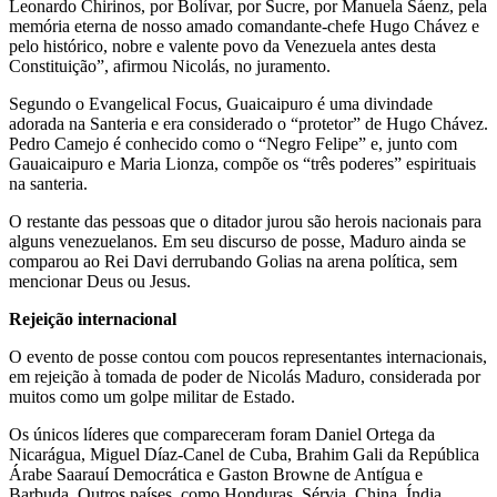
Leonardo Chirinos, por Bolívar, por Sucre, por Manuela Sáenz, pela
memória eterna de nosso amado comandante-chefe Hugo Chávez e
pelo histórico, nobre e valente povo da Venezuela antes desta
Constituição”, afirmou Nicolás, no juramento.
Segundo o Evangelical Focus, Guaicaipuro é uma divindade
adorada na Santeria e era considerado o “protetor” de Hugo Chávez.
Pedro Camejo é conhecido como o “Negro Felipe” e, junto com
Gauaicaipuro e Maria Lionza, compõe os “três poderes” espirituais
na santeria.
O restante das pessoas que o ditador jurou são herois nacionais para
alguns venezuelanos. Em seu discurso de posse, Maduro ainda se
comparou ao Rei Davi derrubando Golias na arena política, sem
mencionar Deus ou Jesus.
Rejeição internacional
O evento de posse contou com poucos representantes internacionais,
em rejeição à tomada de poder de Nicolás Maduro, considerada por
muitos como um golpe militar de Estado.
Os únicos líderes que compareceram foram Daniel Ortega da
Nicarágua, Miguel Díaz-Canel de Cuba, Brahim Gali da República
Árabe Saarauí Democrática e Gaston Browne de Antígua e
Barbuda. Outros países, como Honduras, Sérvia, China, Índia,