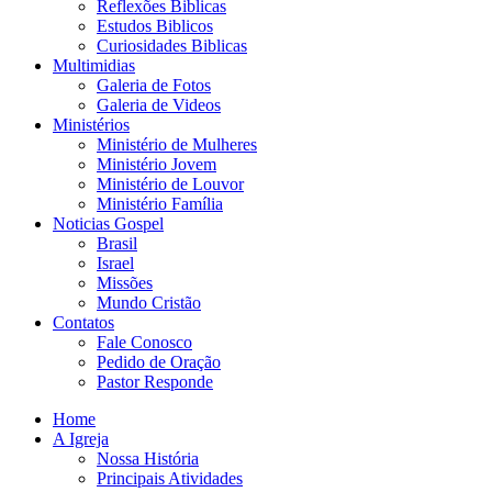
Reflexões Biblicas
Estudos Biblicos
Curiosidades Biblicas
Multimidias
Galeria de Fotos
Galeria de Videos
Ministérios
Ministério de Mulheres
Ministério Jovem
Ministério de Louvor
Ministério Família
Noticias Gospel
Brasil
Israel
Missões
Mundo Cristão
Contatos
Fale Conosco
Pedido de Oração
Pastor Responde
Home
A Igreja
Nossa História
Principais Atividades