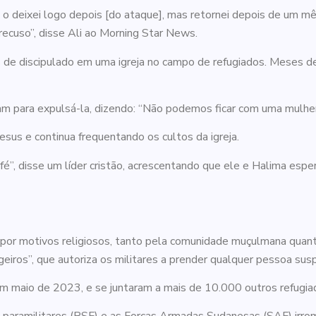
o deixei logo depois [do ataque], mas retornei depois de um mês
recuso”, disse Ali ao Morning Star News.
s de discipulado em uma igreja no campo de refugiados. Meses d
 para expulsá-la, dizendo: “Não podemos ficar com uma mulher 
esus e continua frequentando os cultos da igreja.
é”, disse um líder cristão, acrescentando que ele e Halima esper
or motivos religiosos, tanto pela comunidade muçulmana quant
eiros”, que autoriza os militares a prender qualquer pessoa susp
 em maio de 2023, e se juntaram a mais de 10.000 outros refug