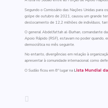
A luta no Sudão entre as Forças de Apoio Rápido
Segundo o Comissário das Nações Unidas para os 
golpe de outubro de 2021, causou um grande terr
deslocamento de 12,2 milhões de indivíduos, tant
O general Abdelfattah al-Burhan, comandante da
Apoio Rápido (RSF), estavam no poder quando, em
democrática no mês seguinte.
No entanto, divergências em relação à organizaçã
apresentar à comunidade internacional como defen
O Sudão ficou em 8º lugar na
L
ista Mundial d