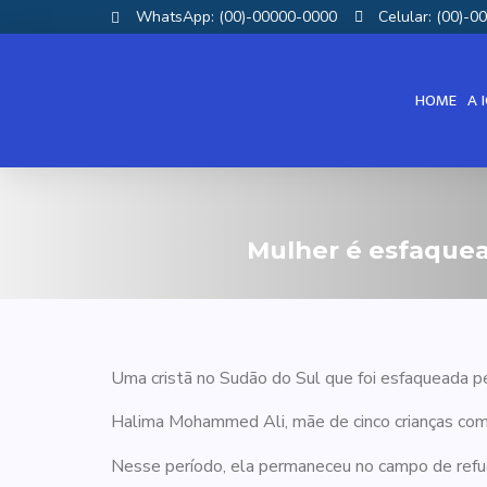
WhatsApp: (00)-00000-0000
Celular: (00)-
HOME
A 
Mulher é esfaquea
Uma cristã no Sudão do Sul que foi esfaqueada 
Halima Mohammed Ali, mãe de cinco crianças com 
Nesse período, ela permaneceu no campo de refug