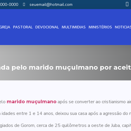
00000-0000
seuemail@hotmail.com
IGREJA
PASTORAL
DEVOCIONAL
MULTIMIDIAS
MINISTÉRIOS
NOTICIA
da pelo marido muçulmano por aceit
pelo
após se converter ao cristianismo ai
marido muçulmano
idades entre 1 e 14 anos, deixou sua casa após a agressão do 
iados de Gorom, cerca de 25 quilômetros a oeste de Juba, capi