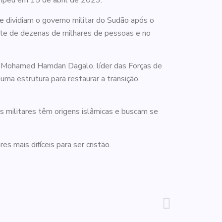
ompeu em 15 de abril de 2023.
 dividiam o governo militar do Sudão após o
rte de dezenas de milhares de pessoas e no
, Mohamed Hamdan Dagalo, líder das Forças de
ma estrutura para restaurar a transição
s militares têm origens islâmicas e buscam se
res mais difíceis para ser cristão.