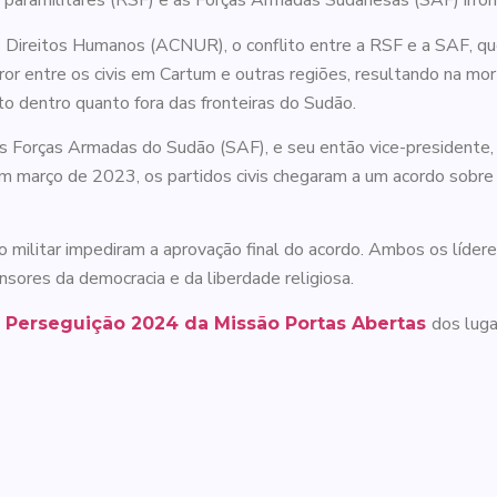
 paramilitares (RSF) e as Forças Armadas Sudanesas (SAF) irr
Direitos Humanos (ACNUR), o conflito entre a RSF e a SAF, que
or entre os civis em Cartum e outras regiões, resultando na mo
o dentro quanto fora das fronteiras do Sudão.
s Forças Armadas do Sudão (SAF), e seu então vice-presidente
 março de 2023, os partidos civis chegaram a um acordo sobre u
o militar impediram a aprovação final do acordo. Ambos os lídere
sores da democracia e da liberdade religiosa.
dos luga
a Perseguição 2024 da Missão Portas Abertas