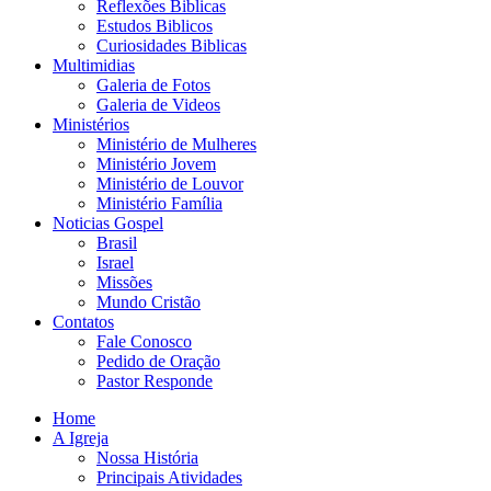
Reflexões Biblicas
Estudos Biblicos
Curiosidades Biblicas
Multimidias
Galeria de Fotos
Galeria de Videos
Ministérios
Ministério de Mulheres
Ministério Jovem
Ministério de Louvor
Ministério Família
Noticias Gospel
Brasil
Israel
Missões
Mundo Cristão
Contatos
Fale Conosco
Pedido de Oração
Pastor Responde
Home
A Igreja
Nossa História
Principais Atividades