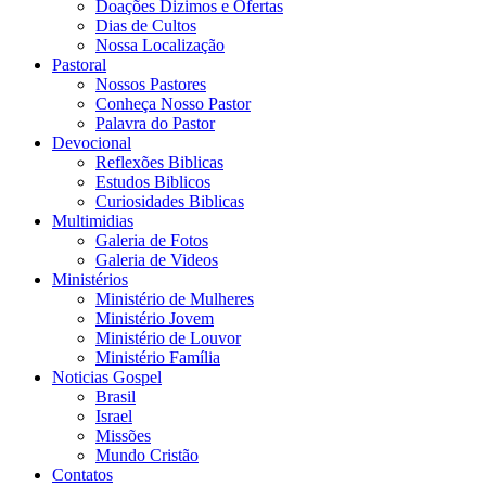
Doações Dizimos e Ofertas
Dias de Cultos
Nossa Localização
Pastoral
Nossos Pastores
Conheça Nosso Pastor
Palavra do Pastor
Devocional
Reflexões Biblicas
Estudos Biblicos
Curiosidades Biblicas
Multimidias
Galeria de Fotos
Galeria de Videos
Ministérios
Ministério de Mulheres
Ministério Jovem
Ministério de Louvor
Ministério Família
Noticias Gospel
Brasil
Israel
Missões
Mundo Cristão
Contatos