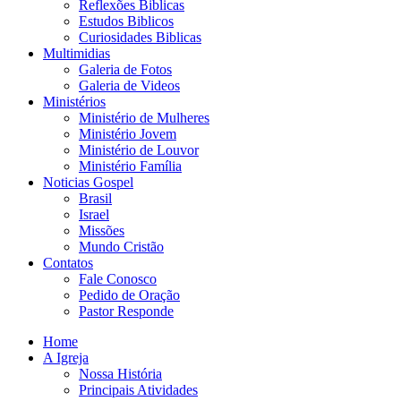
Reflexões Biblicas
Estudos Biblicos
Curiosidades Biblicas
Multimidias
Galeria de Fotos
Galeria de Videos
Ministérios
Ministério de Mulheres
Ministério Jovem
Ministério de Louvor
Ministério Família
Noticias Gospel
Brasil
Israel
Missões
Mundo Cristão
Contatos
Fale Conosco
Pedido de Oração
Pastor Responde
Home
A Igreja
Nossa História
Principais Atividades