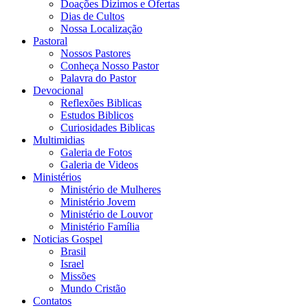
Doações Dizimos e Ofertas
Dias de Cultos
Nossa Localização
Pastoral
Nossos Pastores
Conheça Nosso Pastor
Palavra do Pastor
Devocional
Reflexões Biblicas
Estudos Biblicos
Curiosidades Biblicas
Multimidias
Galeria de Fotos
Galeria de Videos
Ministérios
Ministério de Mulheres
Ministério Jovem
Ministério de Louvor
Ministério Família
Noticias Gospel
Brasil
Israel
Missões
Mundo Cristão
Contatos