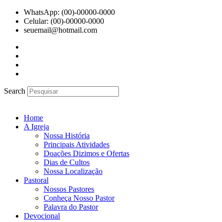
Ir
WhatsApp: (00)-00000-0000
para
Celular: (00)-00000-0000
o
seuemail@hotmail.com
conteúdo
Search
Home
A Igreja
Nossa História
Principais Atividades
Doações Dizimos e Ofertas
Dias de Cultos
Nossa Localização
Pastoral
Nossos Pastores
Conheça Nosso Pastor
Palavra do Pastor
Devocional