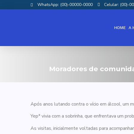
WhatsApp: (00)-00000-0000
Celular: (00)-
HOME
A 
Moradores de comunidad
Após anos lutando contra o vício em álcool, um
Yep* vivia com a sobrinha, que enfrentava um prob
As visitas, inicialmente voltadas para acompanha