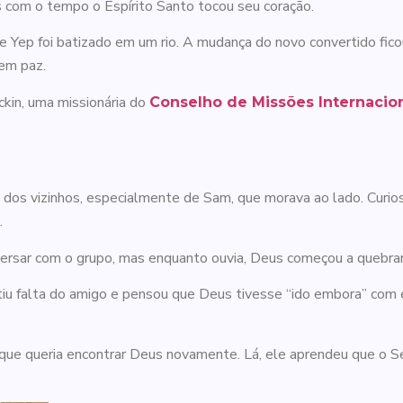
s com o tempo o Espírito Santo tocou seu coração.
e Yep foi batizado em um rio. A mudança do novo convertido fic
 em paz.
kin, uma missionária do
Conselho de Missões Internacio
s vizinhos, especialmente de Sam, que morava ao lado. Curios
s.
nversar com o grupo, mas enquanto ouvia, Deus começou a quebra
iu falta do amigo e pensou que Deus tivesse “ido embora” com 
os que queria encontrar Deus novamente.
Lá, ele aprendeu que o S