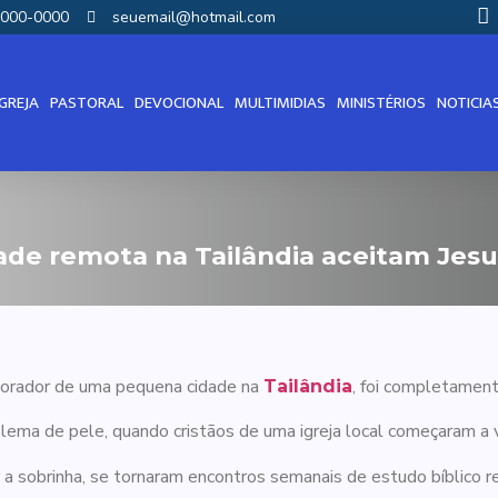
00000-0000
seuemail@hotmail.com
IGREJA
PASTORAL
DEVOCIONAL
MULTIMIDIAS
MINISTÉRIOS
NOTICIA
e remota na Tailândia aceitam Jesus
 morador de uma pequena cidade na
, foi completamen
Tailândia
lema de pele, quando cristãos de uma igreja local começaram a vi
r a sobrinha, se tornaram encontros semanais de estudo bíblico 