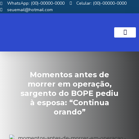
WhatsApp: (00)-00000-0000
Celular: (00)-00000-0000
seuemail@hotmail.com
NOTICIAS GOS
Momentos antes de
morrer em operação,
sargento do BOPE pediu
à esposa: “Continua
orando”