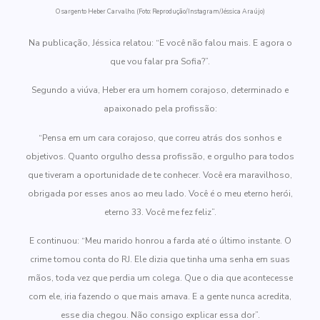
O sargento Heber Carvalho. (Foto: Reprodução/Instagram/Jéssica Araújo)
Na publicação, Jéssica relatou: “E você não falou mais. E agora o
que vou falar pra Sofia?”.
Segundo a viúva, Heber era um homem corajoso, determinado e
apaixonado pela profissão:
“Pensa em um cara corajoso, que correu atrás dos sonhos e
objetivos. Quanto orgulho dessa profissão, e orgulho para todos
que tiveram a oportunidade de te conhecer. Você era maravilhoso,
obrigada por esses anos ao meu lado. Você é o meu eterno herói,
eterno 33. Você me fez feliz”.
E continuou: “Meu marido honrou a farda até o último instante. O
crime tomou conta do RJ. Ele dizia que tinha uma senha em suas
mãos, toda vez que perdia um colega. Que o dia que acontecesse
com ele, iria fazendo o que mais amava. E a gente nunca acredita,
esse dia chegou. Não consigo explicar essa dor”.