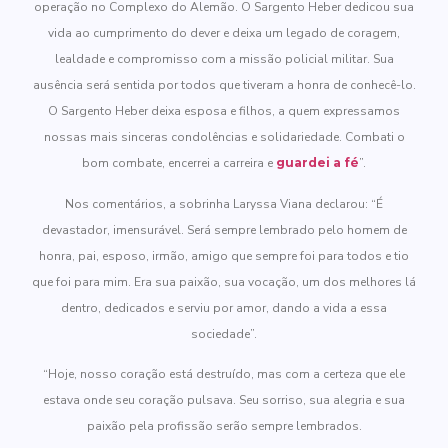
operação no Complexo do Alemão. O Sargento Heber dedicou sua
vida ao cumprimento do dever e deixa um legado de coragem,
lealdade e compromisso com a missão policial militar. Sua
ausência será sentida por todos que tiveram a honra de conhecê-lo.
O Sargento Heber deixa esposa e filhos, a quem expressamos
nossas mais sinceras condolências e solidariedade. Combati o
bom combate, encerrei a carreira e
guardei a fé
”.
Nos comentários, a sobrinha Laryssa Viana declarou: “É
devastador, imensurável. Será sempre lembrado pelo homem de
honra, pai, esposo, irmão, amigo que sempre foi para todos e tio
que foi para mim. Era sua paixão, sua vocação, um dos melhores lá
dentro, dedicados e serviu por amor, dando a vida a essa
sociedade”.
“Hoje, nosso coração está destruído, mas com a certeza que ele
estava onde seu coração pulsava. Seu sorriso, sua alegria e sua
paixão pela profissão serão sempre lembrados.