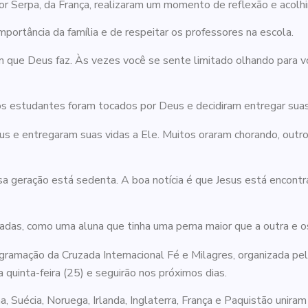
tor Serpa, da França, realizaram um momento de reflexão e aco
portância da família e de respeitar os professores na escola.
im que Deus faz. Às vezes você se sente limitado olhando para voc
os estudantes foram tocados por Deus e decidiram entregar suas 
s e entregaram suas vidas a Ele. Muitos oraram chorando, outro
a geração está sedenta. A boa notícia é que Jesus está encontr
adas, como uma aluna que tinha uma perna maior que a outra e 
ramação da Cruzada Internacional Fé e Milagres, organizada pel
 quinta-feira (25) e seguirão nos próximos dias.
, Suécia, Noruega, Irlanda, Inglaterra, França e Paquistão unira