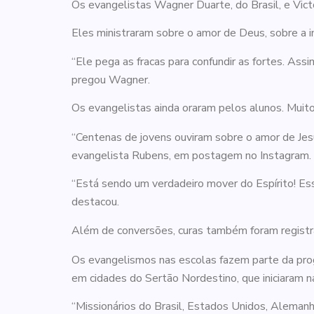
Os evangelistas Wagner Duarte, do Brasil, e Vic
Eles ministraram sobre o amor de Deus, sobre a im
“Ele pega as fracas para confundir as fortes. Ass
pregou Wagner.
Os evangelistas ainda oraram pelos alunos. Muit
“Centenas de jovens ouviram sobre o amor de Jesu
evangelista Rubens, em postagem no Instagram.
“Está sendo um verdadeiro mover do Espírito! Ess
destacou.
Além de conversões, curas também foram registr
Os evangelismos nas escolas fazem parte da prog
em cidades do Sertão Nordestino, que iniciaram na
“Missionários do Brasil, Estados Unidos, Alemanha