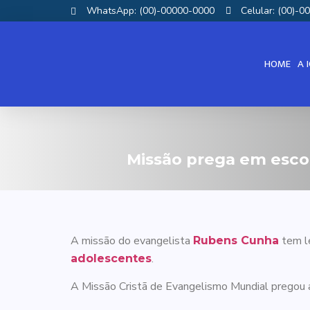
WhatsApp: (00)-00000-0000
Celular: (00)-
HOME
A 
Missão prega em escol
A missão do evangelista
tem l
Rubens Cunha
.
adolescentes
A Missão Cristã de Evangelismo Mundial pregou 