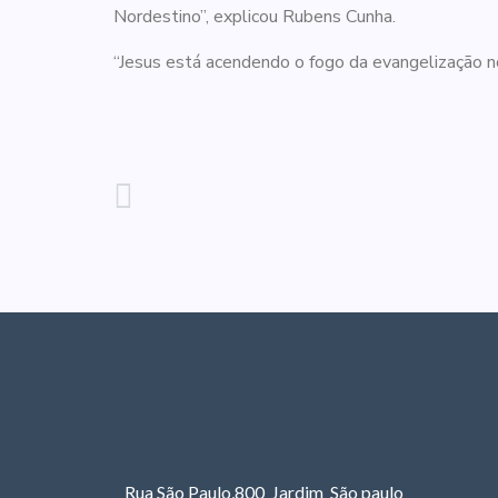
Nordestino”, explicou Rubens Cunha.
“Jesus está acendendo o fogo da evangelização no
Rua São Paulo,800 Jardim São paulo