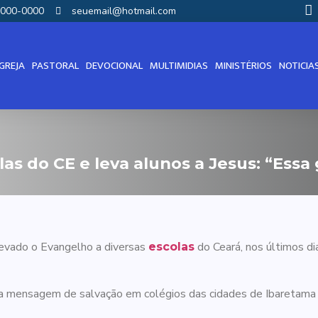
00000-0000
seuemail@hotmail.com
IGREJA
PASTORAL
DEVOCIONAL
MULTIMIDIAS
MINISTÉRIOS
NOTICIA
as do CE e leva alunos a Jesus: “Essa
evado o Evangelho a diversas
do Ceará, nos últimos di
escolas
a mensagem de salvação em colégios das cidades de Ibaretama e