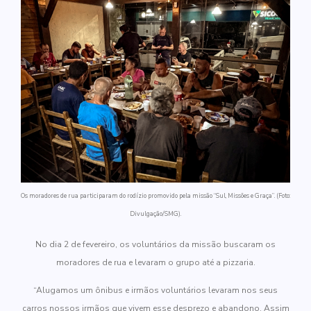
Os moradores de rua participaram do rodízio promovido pela missão “Sul, Missões e Graça”. (Foto:
Divulgação/SMG).
No dia 2 de fevereiro, os voluntários da missão buscaram os
moradores de rua e levaram o grupo até a pizzaria.
“Alugamos um ônibus e irmãos voluntários levaram nos seus
carros nossos irmãos que vivem esse desprezo e abandono. Assim