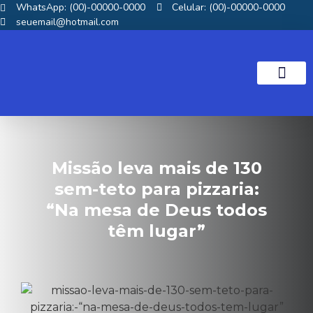
WhatsApp: (00)-00000-0000
Celular: (00)-00000-0000
seuemail@hotmail.com
NOTICIAS GOS
Missão leva mais de 130
sem-teto para pizzaria:
“Na mesa de Deus todos
têm lugar”