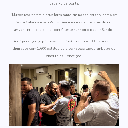
debaixo da ponte.
“Muitos retornaram a seus lares tanto em nosso estado, como em
Santa Catarina e São Paulo. Realmente estamos vivendo um
avivamento debaixo da ponte”, testemunhou o pastor Sandro.
A organização já promoveu um rodízio com 4.300 pizzas e um
churrasco com 1.600 galetos para os necessitados embaixo do
Viaduto da Conceição.