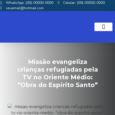
WhatsApp: (00)-00000-0000
Celular: (00)-00000-0000
seuemail@hotmail.com
NOTICIAS GOS
Missão evangeliza
crianças refugiadas pela
TV no Oriente Médio:
“Obra do Espírito Santo”