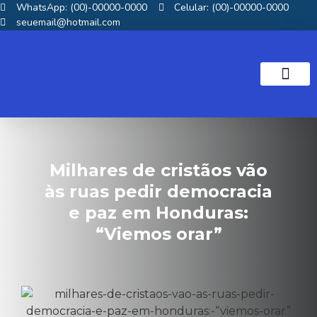
WhatsApp: (00)-00000-0000
Celular: (00)-00000-0000
seuemail@hotmail.com
NOTICIAS GOS
Milhares de cristãos vão
às ruas pedir democracia
e paz em Honduras:
“Viemos orar”