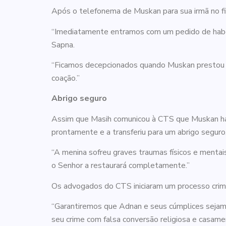
Após o telefonema de Muskan para sua irmã no fin
“Imediatamente entramos com um pedido de habeas 
Sapna.
“Ficamos decepcionados quando Muskan prestou d
coação.”
Abrigo seguro
Assim que Masih comunicou à CTS que Muskan havia
prontamente e a transferiu para um abrigo seguro
“A menina sofreu graves traumas físicos e mentais
o Senhor a restaurará completamente.”
Os advogados do CTS iniciaram um processo crimin
“Garantiremos que Adnan e seus cúmplices sejam e
seu crime com falsa conversão religiosa e casame