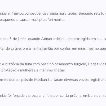
mília enfrentou consequências ainda mais cruéis. Segundo relato
 esquerdo e causar múltiplos ferimentos.
s em 3 de junho, quando Adnan a deixou desprotegida em sua ca
ar do cativeiro e à minha família por confiar em mim, mesmo qu
custódia da filha com base no casamento forçado, Liaqat Masih 
e proteção a mulheres e meninas cristãs.
firmou que os pais de Muskan tentaram diversas vezes registrar
mília foi forçada a procurar a filha por conta própria, embora sem