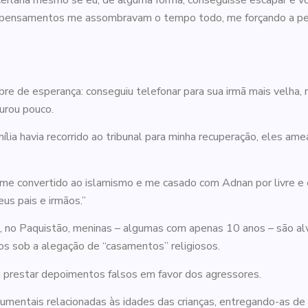
eitaria mesmo se eu, de alguma forma, conseguisse escapar e vol
s pensamentos me assombravam o tempo todo, me forçando a pens
re de esperança: conseguiu telefonar para sua irmã mais velha,
urou pouco.
ia havia recorrido ao tribunal para minha recuperação, eles am
a me convertido ao islamismo e me casado com Adnan por livre 
us pais e irmãos.”
, no Paquistão, meninas – algumas com apenas 10 anos – são a
os sob a alegação de “casamentos” religiosos.
a prestar depoimentos falsos em favor dos agressores.
umentais relacionadas às idades das crianças, entregando-as d