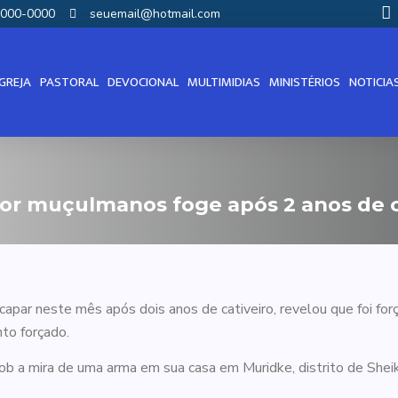
00000-0000
seuemail@hotmail.com
IGREJA
PASTORAL
DEVOCIONAL
MULTIMIDIAS
MINISTÉRIOS
NOTICIA
or muçulmanos foge após 2 anos de c
apar neste mês após dois anos de cativeiro, revelou que foi for
to forçado.
ob a mira de uma arma em sua casa em Muridke, distrito de Shei