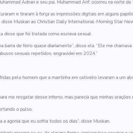
uhammad Adnan e seu pai, Muhammad Arif, ocorreu na noite de 
uraram e tiraram à força as impressões digitais em alguns papéi
disse Muskan ao Christian Daily International-Morning Star Ne
ela disse que foi tratada como escrava sexual.
barra de ferro quase diariamente”, disse ela. “Ele me chamava 
abusos sexuais repetidos, engravidei em 2024.”
fridas pelo homem que a mantinha em cativeiro levaram a um a
 para me resgatar desse inferno, mas parecia que minhas oraçõe
ortando o pulso.
ra a agonia que eu sofria todos os dias”, disse Muskan.