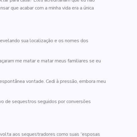
tar para casa? Eles acreditariam que eu não
ar que acabar com a minha vida era a única
 revelando sua localização e os nomes dos
eaçaram me matar e matar meus familiares se eu
e espontânea vontade. Cedi à pressão, embora meu
lvo de sequestros seguidos por conversões
e volta aos sequestradores como suas “esposas