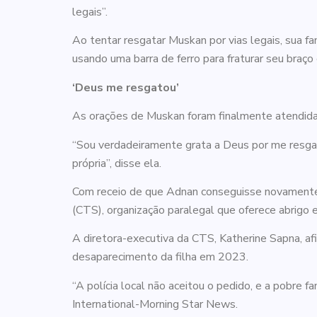
legais”.
Ao tentar resgatar Muskan por vias legais, sua fa
usando uma barra de ferro para fraturar seu braço
‘Deus me resgatou’
As orações de Muskan foram finalmente atendida
“Sou verdadeiramente grata a Deus por me resgat
própria”, disse ela.
Com receio de que Adnan conseguisse novamente a 
(CTS), organização paralegal que oferece abrigo 
A diretora-executiva da CTS, Katherine Sapna, a
desaparecimento da filha em 2023.
“A polícia local não aceitou o pedido, e a pobre fa
International-Morning Star News.