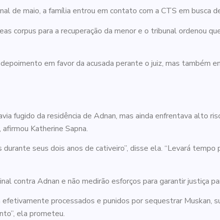
al de maio, a família entrou em contato com a CTS em busca de a
corpus para a recuperação da menor e o tribunal ordenou que a 
epoimento em favor da acusada perante o juiz, mas também ent
 fugido da residência de Adnan, mas ainda enfrentava alto risc
, afirmou Katherine Sapna.
 durante seus dois anos de cativeiro”, disse ela. “Levará tempo 
al contra Adnan e não medirão esforços para garantir justiça pa
fetivamente processados ​​e punidos por sequestrar Muskan, subm
nto”, ela prometeu.