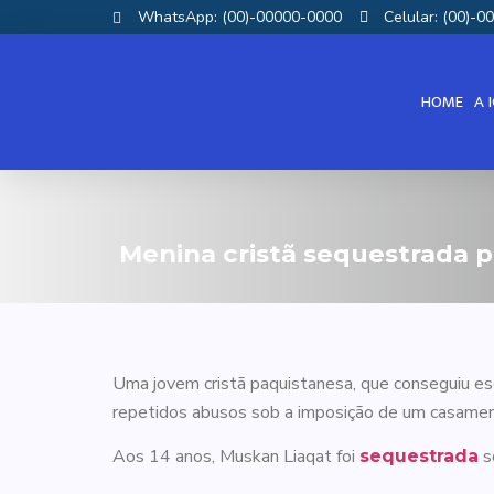
WhatsApp: (00)-00000-0000
Celular: (00)-
HOME
A 
Menina cristã sequestrada p
Uma jovem cristã paquistanesa, que conseguiu esc
repetidos abusos sob a imposição de um casamen
Aos 14 anos, Muskan Liaqat foi
s
sequestrada