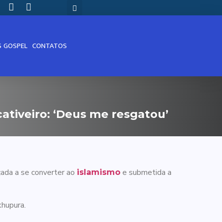
S GOSPEL
CONTATOS
ativeiro: ‘Deus me resgatou’
çada a se converter ao
e submetida a
islamismo
khupura.