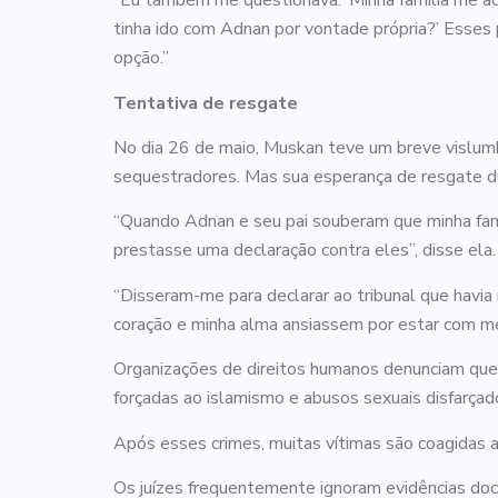
“Eu também me questionava: ‘Minha família me ac
tinha ido com Adnan por vontade própria?’ Esse
opção.”
Tentativa de resgate
No dia 26 de maio, Muskan teve um breve vislumb
sequestradores. Mas sua esperança de resgate d
“Quando Adnan e seu pai souberam que minha famíl
prestasse uma declaração contra eles”, disse ela.
“Disseram-me para declarar ao tribunal que havi
coração e minha alma ansiassem por estar com me
Organizações de direitos humanos denunciam que
forçadas ao islamismo e abusos sexuais disfarçad
Após esses crimes, muitas vítimas são coagidas 
Os juízes frequentemente ignoram evidências doc