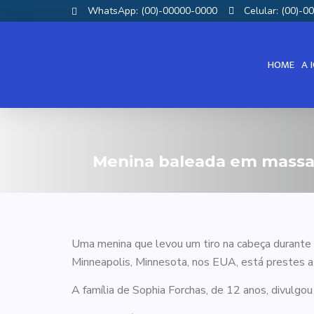
WhatsApp: (00)-00000-0000
Celular: (00)-
HOME
A 
Menina baleada em massac
Uma menina que levou um tiro na cabeça durante
Minneapolis, Minnesota, nos EUA, está prestes a d
A família de Sophia Forchas, de 12 anos, divulgo