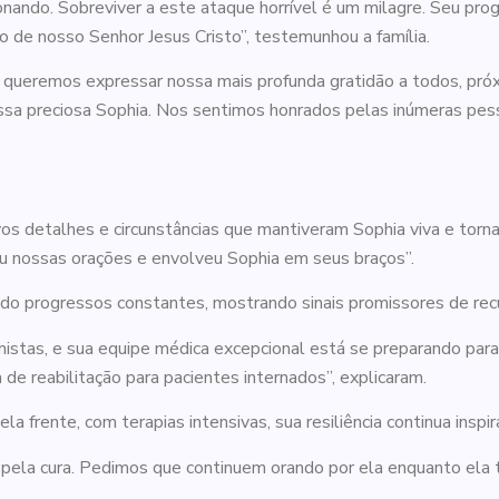
onando. Sobreviver a este ataque horrível é um milagre. Seu pr
o de nosso Senhor Jesus Cristo”, testemunhou a família.
, queremos expressar nossa mais profunda gratidão a todos, pró
ssa preciosa Sophia. Nos sentimos honrados pelas inúmeras pe
vos detalhes e circunstâncias que mantiveram Sophia viva e torn
iu nossas orações e envolveu Sophia em seus braços”.
do progressos constantes, mostrando sinais promissores de rec
tas, e sua equipe médica excepcional está se preparando para 
e reabilitação para pacientes internados”, explicaram.
a frente, com terapias intensivas, sua resiliência continua insp
a pela cura. Pedimos que continuem orando por ela enquanto ela t