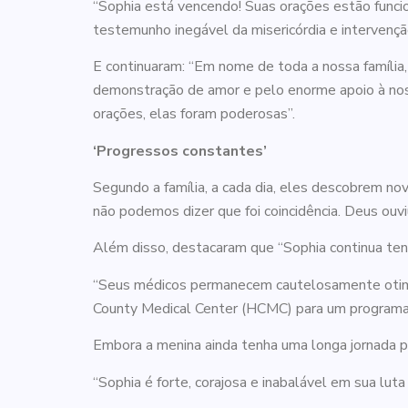
“Sophia está vencendo! Suas orações estão funci
testemunho inegável da misericórdia e intervençã
E continuaram: “Em nome de toda a nossa família
demonstração de amor e pelo enorme apoio à no
orações, elas foram poderosas”.
‘Progressos constantes’
Segundo a família, a cada dia, eles descobrem no
não podemos dizer que foi coincidência. Deus ouv
Além disso, destacaram que “Sophia continua ten
“Seus médicos permanecem cautelosamente otimis
County Medical Center (HCMC) para um programa d
Embora a menina ainda tenha uma longa jornada pel
“Sophia é forte, corajosa e inabalável em sua lut