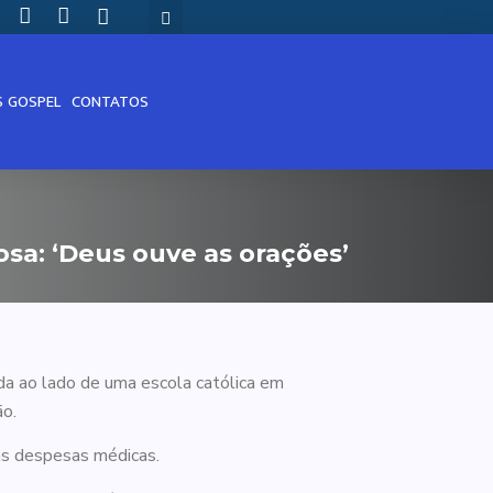
S GOSPEL
CONTATOS
a: ‘Deus ouve as orações’
ada ao lado de uma escola católica em
ão.
nas despesas médicas.