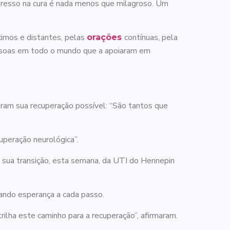
ogresso na cura é nada menos que milagroso. Um
ximos e distantes, pelas
contínuas, pela
orações
ssoas em todo o mundo que a apoiaram em
aram sua recuperação possível: “São tantos que
uperação neurológica”.
sua transição, esta semana, da UTI do Hennepin
irando esperança a cada passo.
rilha este caminho para a recuperação”, afirmaram.