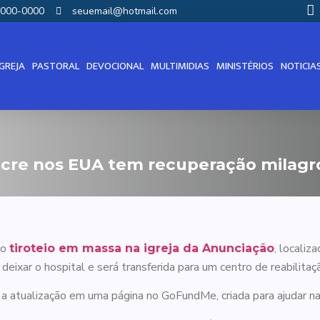
00000-0000
seuemail@hotmail.com
IGREJA
PASTORAL
DEVOCIONAL
MULTIMIDIAS
MINISTÉRIOS
NOTICIA
re nos EUA tem recuperação milagros
 o
, localiz
tiroteio em massa na igreja da Anunciação
eixar o hospital e será transferida para um centro de reabilitaç
u a atualização em uma página no GoFundMe, criada para ajudar 