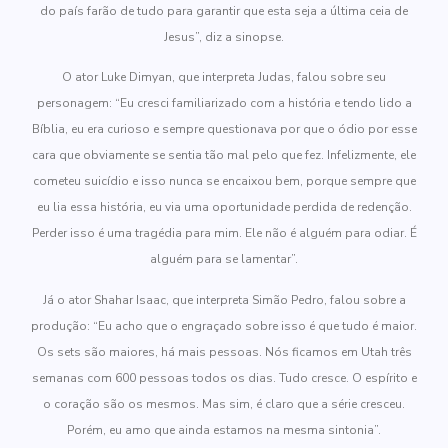
do país farão de tudo para garantir que esta seja a última ceia de
Jesus”, diz a sinopse.
O ator Luke Dimyan, que interpreta Judas, falou sobre seu
personagem: “Eu cresci familiarizado com a história e tendo lido a
Bíblia, eu era curioso e sempre questionava por que o ódio por esse
cara que obviamente se sentia tão mal pelo que fez. Infelizmente, ele
cometeu suicídio e isso nunca se encaixou bem, porque sempre que
eu lia essa história, eu via uma oportunidade perdida de redenção.
Perder isso é uma tragédia para mim. Ele não é alguém para odiar. É
alguém para se lamentar”.
Já o ator Shahar Isaac, que interpreta Simão Pedro, falou sobre a
produção: “Eu acho que o engraçado sobre isso é que tudo é maior.
Os sets são maiores, há mais pessoas. Nós ficamos em Utah três
semanas com 600 pessoas todos os dias. Tudo cresce. O espírito e
o coração são os mesmos. Mas sim, é claro que a série cresceu.
Porém, eu amo que ainda estamos na mesma sintonia”.