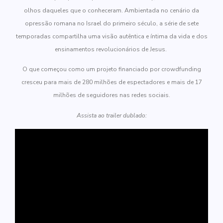
olhos daqueles que o conheceram. Ambientada no cenário da
opressão romana no Israel do primeiro século, a série de sete
temporadas compartilha uma visão autêntica e íntima da vida e dos
ensinamentos revolucionários de Jesus.
O que começou como um projeto financiado por crowdfunding
cresceu para mais de 280 milhões de espectadores e mais de 17
milhões de seguidores nas redes sociais.
Assista ao trailer dublado: