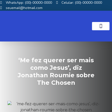
WhatsApp: (00)-00000-0000
Celular: (00)-00000-0000
seuemail@hotmail.com
NOTICIAS GOS
‘Me fez querer ser mais
como Jesus’, diz
Jonathan Roumie sobre
The Chosen