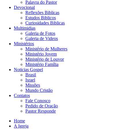
Palavra do Pastor
Devocional
Reflexões Biblicas
Estudos Biblicos
Curiosidades Biblicas
Multimidias
Galeria de Fotos
Galeria de Videos
Ministérios
Ministério de Mulheres
Ministério Jovem
Ministério de Louvor
Ministério Família
Noticias Gospel
Brasil
Israel
Missões
Mundo Cristão
Contatos
Fale Conosco
Pedido de Oração
Pastor Responde
Home
A Igreja