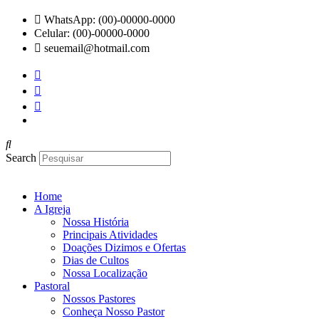
Ir
WhatsApp: (00)-00000-0000
para
Celular: (00)-00000-0000
o
seuemail@hotmail.com
conteúdo
Search
Home
A Igreja
Nossa História
Principais Atividades
Doações Dizimos e Ofertas
Dias de Cultos
Nossa Localização
Pastoral
Nossos Pastores
Conheça Nosso Pastor