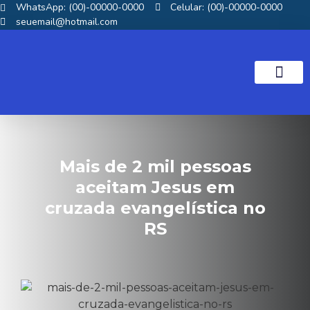
WhatsApp: (00)-00000-0000
Celular: (00)-00000-0000
seuemail@hotmail.com
NOTICIAS GOS
Mais de 2 mil pessoas
aceitam Jesus em
cruzada evangelística no
RS