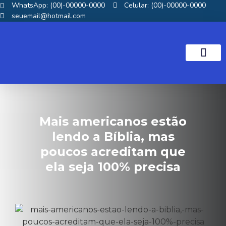
WhatsApp: (00)-00000-0000
Celular: (00)-00000-0000
seuemail@hotmail.com
NOTICIAS GOS
Mais americanos estão
lendo a Bíblia, mas
poucos acreditam que
ela seja 100% precisa