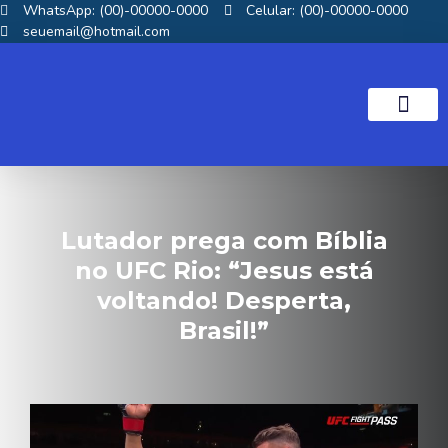
WhatsApp: (00)-00000-0000
Celular: (00)-00000-0000
seuemail@hotmail.com
Lutador prega com Bíblia
no UFC Rio: “Jesus está
voltando! Desperta,
Brasil!”