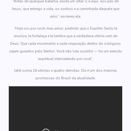
“Antes de qualquer batalha, existe um altar. E é aqui, aos pés de
Jesus, que entrego a vida, os sonhos e a caminhada daquele que
amo”, escreveu ela.
“Hoje oro por você, meu amor, pedindo que o Espírito Santo te
envolva, te fortaleça e te lembre que a verdadeira vitória vem de
Deus. Que cada movimento e cada respiração dentro do octógono
sejam guiados pelo Senhor. Você não luta sozinho — há um exército
espiritual intercedendo por você”.
Jafel soma 16 vitórias e quatro derrotas. Ele é um dos maiores
promessas do Brasil da atualidade.