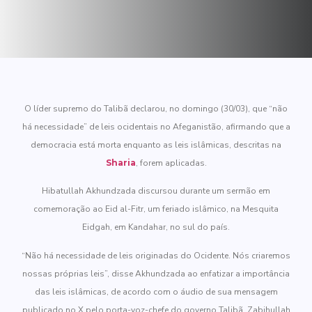
O líder supremo do Talibã declarou, no domingo (30/03), que “não
há necessidade” de leis ocidentais no Afeganistão, afirmando que a
democracia está morta enquanto as leis islâmicas, descritas na
Sharia
, forem aplicadas.
Hibatullah Akhundzada discursou durante um sermão em
comemoração ao Eid al-Fitr, um feriado islâmico, na Mesquita
Eidgah, em Kandahar, no sul do país.
“Não há necessidade de leis originadas do Ocidente. Nós criaremos
nossas próprias leis”, disse Akhundzada ao enfatizar a importância
das leis islâmicas, de acordo com o áudio de sua mensagem
publicado no X pelo porta-voz-chefe do governo Talibã, Zabihullah