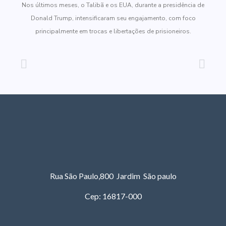
Nos últimos meses, o Talibã e os EUA, durante a presidência de
Donald Trump, intensificaram seu engajamento, com foco
principalmente em trocas e libertações de prisioneiros.
Rua São Paulo,800 Jardim São paulo
Cep: 16817-000