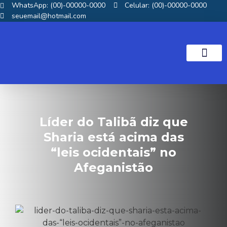
WhatsApp: (00)-00000-0000
Celular: (00)-00000-0000
seuemail@hotmail.com
NOTICIAS GOS
Líder do Talibã diz que
Sharia está acima das
“leis ocidentais” no
Afeganistão