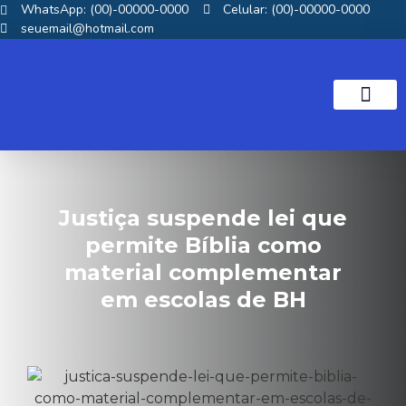
WhatsApp: (00)-00000-0000
Celular: (00)-00000-0000
seuemail@hotmail.com
NOTICIAS GOS
Justiça suspende lei que
permite Bíblia como
material complementar
em escolas de BH