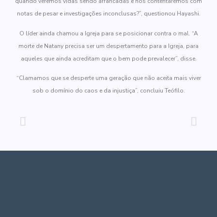
quando veremos vidas sendo arrancadas e nos contentaremos com
notas de pesar e investigações inconclusas?”, questionou Hayashi.
O líder ainda chamou a Igreja para se posicionar contra o mal. “A
morte de Natany precisa ser um despertamento para a Igreja, para
aqueles que ainda acreditam que o bem pode prevalecer”, disse.
“Clamamos que se desperte uma geração que não aceita mais viver
sob o domínio do caos e da injustiça”, concluiu Teófilo.