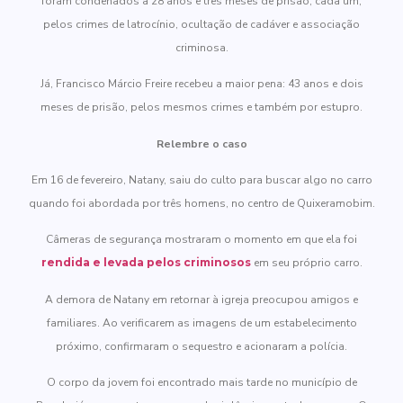
foram condenados a 28 anos e três meses de prisão, cada um,
pelos crimes de latrocínio, ocultação de cadáver e associação
criminosa.
Já, Francisco Márcio Freire recebeu a maior pena: 43 anos e dois
meses de prisão, pelos mesmos crimes e também por estupro.
Relembre o caso
Em 16 de fevereiro, Natany, saiu do culto para buscar algo no carro
quando foi abordada por três homens, no centro de Quixeramobim.
Câmeras de segurança mostraram o momento em que ela foi
rendida e levada pelos criminosos
em seu próprio carro.
A demora de Natany em retornar à igreja preocupou amigos e
familiares. Ao verificarem as imagens de um estabelecimento
próximo, confirmaram o sequestro e acionaram a polícia.
O corpo da jovem foi encontrado mais tarde no município de