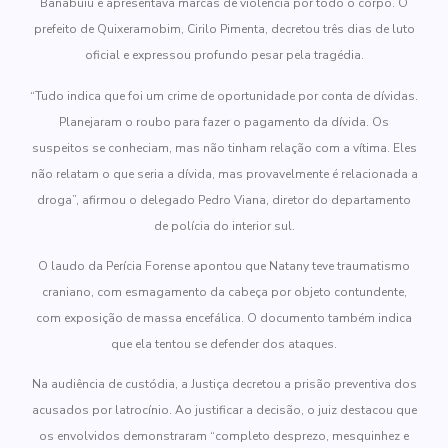
Banabuiú e apresentava marcas de violência por todo o corpo. O
prefeito de Quixeramobim, Cirilo Pimenta, decretou três dias de luto
oficial e expressou profundo pesar pela tragédia.
“Tudo indica que foi um crime de oportunidade por conta de dívidas.
Planejaram o roubo para fazer o pagamento da dívida. Os
suspeitos se conheciam, mas não tinham relação com a vítima. Eles
não relatam o que seria a dívida, mas provavelmente é relacionada a
droga”, afirmou o delegado Pedro Viana, diretor do departamento
de polícia do interior sul.
O laudo da Perícia Forense apontou que Natany teve traumatismo
craniano, com esmagamento da cabeça por objeto contundente,
com exposição de massa encefálica. O documento também indica
que ela tentou se defender dos ataques.
Na audiência de custódia, a Justiça decretou a prisão preventiva dos
acusados por latrocínio. Ao justificar a decisão, o juiz destacou que
os envolvidos demonstraram “completo desprezo, mesquinhez e